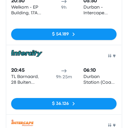
20:50
05:50
Welkom - EP
Durban -
9h
Building, 17A
Intercape
Buitenstreet
office, 65
Sin etiquetas
(TL Barnard
Masabalala
behind
Yengwa
$ 54.189
Checkers)
Avenue
(Durban
Station)
Auto
20:45
06:10
TL Barnaard,
Durban
9h 25m
28 Buiten
Station (Coach
Street
terminus)
Sin etiquetas
$ 36.126