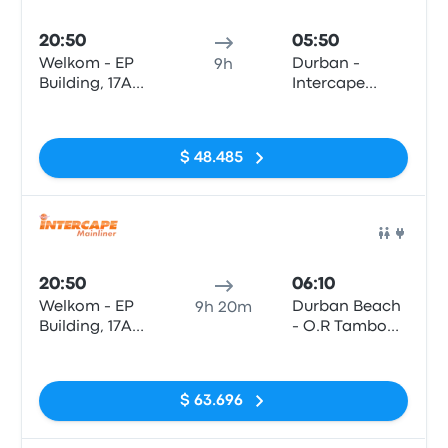
Auto
20:50
05:50
Welkom - EP
Durban -
9h
Building, 17A
Intercape
Buitenstreet
office, 65
Sin etiquetas
(TL Barnard
Masabalala
behind
Yengwa
$ 48.485
Checkers)
Avenue
(Durban
Station)
Auto
20:50
06:10
Welkom - EP
Durban Beach
9h 20m
Building, 17A
- O.R Tambo
Buitenstreet
Parade
Sin etiquetas
(TL Barnard
(Opposite
behind
Tropicana
$ 63.696
Checkers)
Hotel)