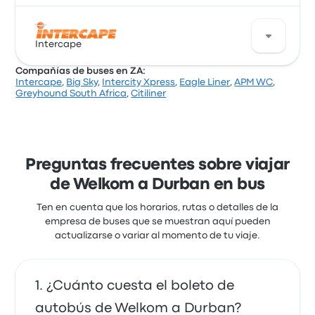
Una buena manera de viajar en esta ruta es con los
buses de Intercity Xpress. La empresa ofrece 2
Intercape
salidas diarias, los precios de los pasajes cuestan
Compañías de buses en ZA:
desde $ 33.632 y el viaje más corto dura alrededor de
Intercape
,
Big Sky
,
Intercity Xpress
,
Eagle Liner
,
APM WC
,
9 horas 15 minutos. Intercity Xpress te lleva a donde
Intercape ofrece 1 buses diarios de Welkom a
Greyhound South Africa
,
Citiliner
quieres ir por un precio justo.
Durban. Aunque el precio promedio de este viaje es
de $ 71.322, puedes encontrar pasajes que cuestan
desde $ 51.454. El viaje entre las dos ciudades suele
durar alrededor de 9 horas 9 minutos.
Preguntas frecuentes sobre viajar
de Welkom a Durban en bus
Ten en cuenta que los horarios, rutas o detalles de la
empresa de buses que se muestran aquí pueden
actualizarse o variar al momento de tu viaje.
¿Cuánto cuesta el boleto de
autobús de Welkom a Durban?