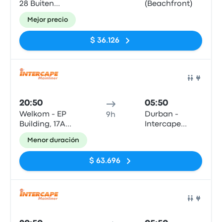
28 Buiten
(Beachfront)
Street
Mejor precio
$ 36.126
Auto
20:50
05:50
Welkom - EP
Durban -
9h
Building, 17A
Intercape
Buitenstreet
office, 65
Menor duración
(TL Barnard
Masabalala
behind
Yengwa
$ 63.696
Checkers)
Avenue
(Durban
Station)
Auto