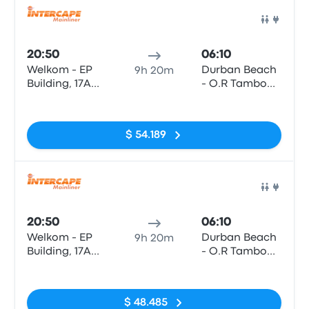
Auto
20:50
06:10
Welkom - EP
Durban Beach
9h 20m
Building, 17A
- O.R Tambo
Buitenstreet
Parade
Sin etiquetas
(TL Barnard
(Opposite
behind
Tropicana
$ 54.189
Checkers)
Hotel)
Auto
20:50
06:10
Welkom - EP
Durban Beach
9h 20m
Building, 17A
- O.R Tambo
Buitenstreet
Parade
Sin etiquetas
(TL Barnard
(Opposite
behind
Tropicana
$ 48.485
Checkers)
Hotel)