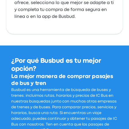
ofrece, selecciona lo que mejor se adapte a ti
y completa tu compra de forma segura en
línea o en la app de Busbud.
¿Por qué Busbud es tu mejor
opción?
La mejor manera de comprar pasajes
de bus y tren
Busbud es una herramienta de búsqueda de buses y
trenes: incluimos rutas, horarios y precios de IC Bus en
nuestras búsquedas junto con muchas otras empresas
de trenes y de buses. Para comparar precios, servicios y
horarios, busca una ruta. Si encuentras un viaje
adecuado, puedes continuar y obtener tu pasajes de IC
Bus con nosotros. Ten en cuenta que los pasajes de