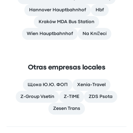
Hannover Hauptbahnhof
Hbf
Kraków MDA Bus Station
Wien Hauptbahnhof
Na Knížecí
Otras empresas locales
Щока Ю.Ю. ФОП
Xenia-Travel
Z-Group Vsetín
Z-TIME
ZDS Psota
Zesen Trans