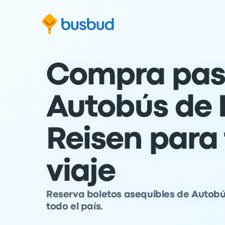
al formulario de búsqueda
Saltar al contenido
Ir al pie de página
Compra pas
Autobús de 
Reisen para
viaje
Reserva boletos asequibles de Autobú
todo el país.