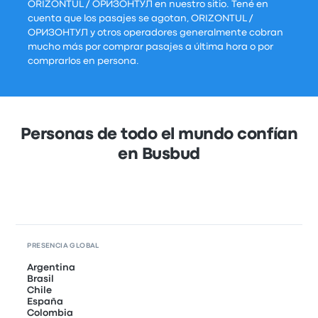
ORIZONTUL / ОРИЗОНТУЛ en nuestro sitio. Tené en
cuenta que los pasajes se agotan, ORIZONTUL /
ОРИЗОНТУЛ y otros operadores generalmente cobran
mucho más por comprar pasajes a última hora o por
comprarlos en persona.
Personas de todo el mundo confían
en Busbud
PRESENCIA GLOBAL
Argentina
Brasil
Chile
España
Colombia