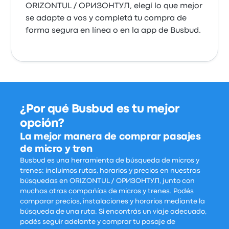
ORIZONTUL / ОРИЗОНТУЛ, elegí lo que mejor
se adapte a vos y completá tu compra de
forma segura en línea o en la app de Busbud.
¿Por qué Busbud es tu mejor
opción?
La mejor manera de comprar pasajes
de micro y tren
Busbud es una herramienta de búsqueda de micros y
trenes: incluimos rutas, horarios y precios en nuestras
búsquedas en ORIZONTUL / ОРИЗОНТУЛ, junto con
muchas otras compañías de micros y trenes. Podés
comparar precios, instalaciones y horarios mediante la
búsqueda de una ruta. Si encontrás un viaje adecuado,
podés seguir adelante y comprar tu pasaje de