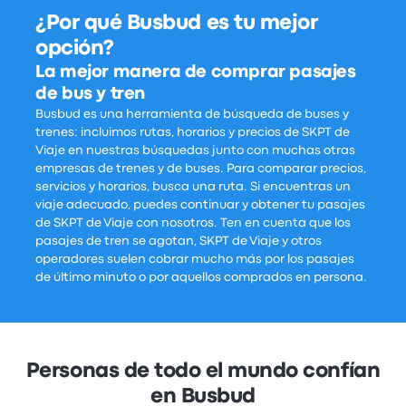
¿Por qué Busbud es tu mejor
opción?
La mejor manera de comprar pasajes
de bus y tren
Busbud es una herramienta de búsqueda de buses y
trenes: incluimos rutas, horarios y precios de SKPT de
Viaje en nuestras búsquedas junto con muchas otras
empresas de trenes y de buses. Para comparar precios,
servicios y horarios, busca una ruta. Si encuentras un
viaje adecuado, puedes continuar y obtener tu pasajes
de SKPT de Viaje con nosotros. Ten en cuenta que los
pasajes de tren se agotan, SKPT de Viaje y otros
operadores suelen cobrar mucho más por los pasajes
de último minuto o por aquellos comprados en persona.
Personas de todo el mundo confían
en Busbud