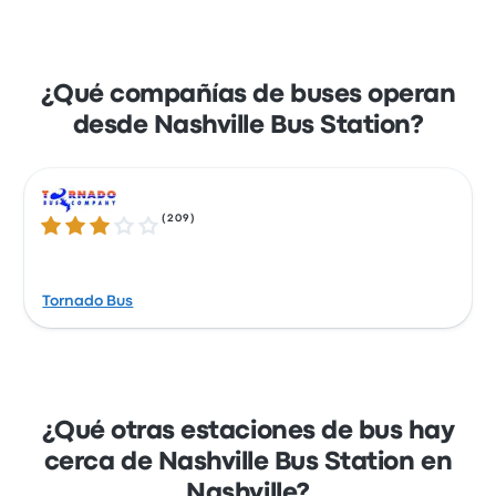
¿Qué compañías de buses operan
desde Nashville Bus Station?
(
209
)
3.2 de 5 estrellas
Tornado Bus
¿Qué otras estaciones de bus hay
cerca de Nashville Bus Station en
Nashville?