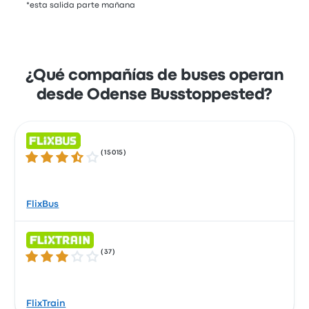
*esta salida parte mañana
¿Qué compañías de buses operan
desde Odense Busstoppested?
(
15015
)
3.5 de 5 estrellas
FlixBus
(
37
)
3.0 de 5 estrellas
FlixTrain