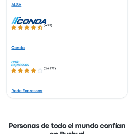
ALSA
(
653
)
4.3 de 5 estrellas
Conda
(
26577
)
4.2 de 5 estrellas
Rede Expressos
Personas de todo el mundo confían