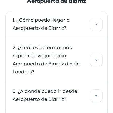
Aeropuerto de Biarriz
¿Cómo puedo llegar a
Aeropuerto de Biarriz?
Puedes tomar el autobús, que proporciona
¿Cuál es la forma más
acceso directo al aeropuerto. También
rápida de viajar hacia
puedes tomar un taxi o usar un servicio de
Aeropuerto de Biarriz desde
coche compartido.
Londres?
La forma más rápida de viajar hacia y desde
¿A dónde puedo ir desde
Aeropuerto de Biarriz es en autobús, que
Aeropuerto de Biarriz?
ofrece un transporte conveniente a las
terminales del aeropuerto. Los buses suelen