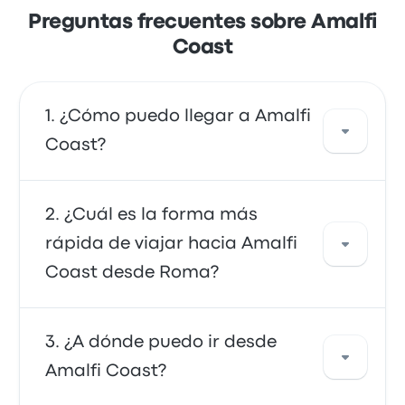
Preguntas frecuentes sobre Amalfi
Coast
¿Cómo puedo llegar a Amalfi
Coast?
Puedes tomar el autobús, que proporciona
¿Cuál es la forma más
acceso directo a tu destino. También puedes
rápida de viajar hacia Amalfi
tomar un taxi o usar un servicio de coche
Coast desde Roma?
compartido.
La forma más rápida de viajar hacia y desde
¿A dónde puedo ir desde
Amalfi Coast es en autobús, que ofrece un
Amalfi Coast?
transporte conveniente a tu destino. Los