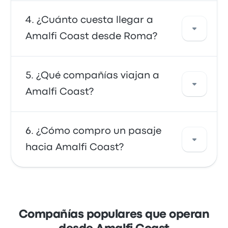
buses suelen ser económicos, confiables y
tienen asientos cómodos, lo que los convierte
Desde Amalfi Coast, puedes viajar a varios
¿Cuánto cuesta llegar a
en una opción muy elegida.
destinos. Algunas opciones populares son
Amalfi Coast desde Roma?
University of Naples Federico II, Montesanto y
Stazione Marittima. Usa nuestra herramienta
de búsqueda para encontrar los mejores
En general, un pasaje entre Amalfi Coast y
¿Qué compañías viajan a
precios y horarios para tu viaje.
Roma cuesta alrededor de $ 35.469. El viaje
Amalfi Coast?
es ofrecido por Marozzi y dura
aproximadamente 2h 46m. Ten en cuenta
que los precios pueden variar según el modo
Puedes viajar a Amalfi Coast con SITA Sud o
¿Cómo compro un pasaje
de transporte, hora del día y temporada.
Marozzi. Las compañías ofrecen 3 viajes
hacia Amalfi Coast?
diarios: el primer autobús sale a la(s) 07:00 y
el último autobús a la(s) 21:15.
Aprovecha la comodidad de reservar tus
pasajes en línea con Busbud. Puedes pagar
fácilmente con las principales tarjetas de
Compañías populares que operan
crédito, como Mastercard, Visa, Amex y