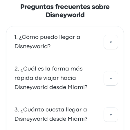
Preguntas frecuentes sobre
Disneyworld
¿Cómo puedo llegar a
Disneyworld?
Puedes tomar el autobús, que proporciona
¿Cuál es la forma más
acceso directo a tu destino. También puedes
rápida de viajar hacia
tomar un taxi o usar un servicio de coche
Disneyworld desde Miami?
compartido.
La forma más rápida de viajar hacia y desde
¿Cuánto cuesta llegar a
Disneyworld es en autobús, que ofrece un
Disneyworld desde Miami?
transporte conveniente a tu destino. Los