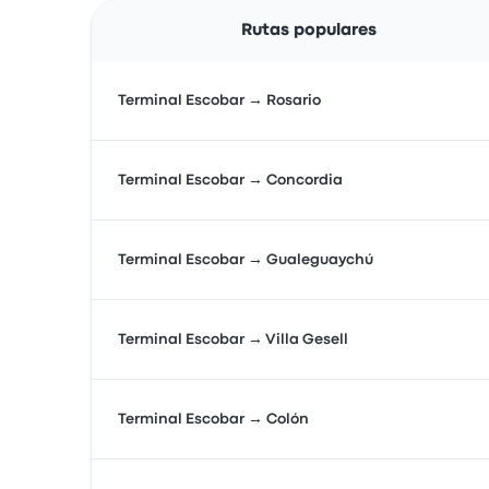
Rutas populares
Terminal Escobar → Rosario
Terminal Escobar → Concordia
Terminal Escobar → Gualeguaychú
Terminal Escobar → Villa Gesell
Terminal Escobar → Colón