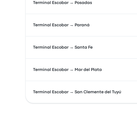
Terminal Escobar → Posadas
Terminal Escobar → Paraná
Terminal Escobar → Santa Fe
Terminal Escobar → Mar del Plata
Terminal Escobar → San Clemente del Tuyú