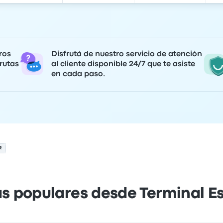
ros
Disfrutá de nuestro servicio de atención
rutas
al cliente disponible 24/7 que te asiste
en cada paso.
R
as populares desde Terminal E