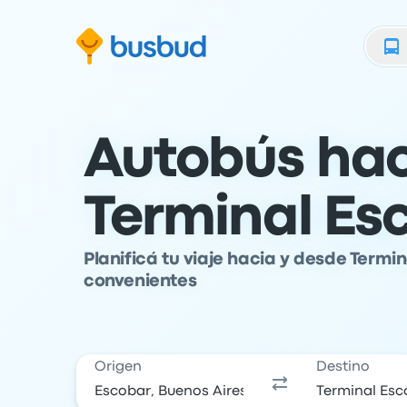
r al formulario de búsqueda
Saltar al pie de página
Saltar al contenido
Autobús hac
Terminal Es
Planificá tu viaje hacia y desde Termi
convenientes
Origen
Destino