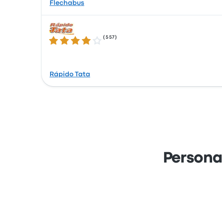
Flechabus
(
557
)
3.9 de 5 estrellas
Rápido Tata
Persona