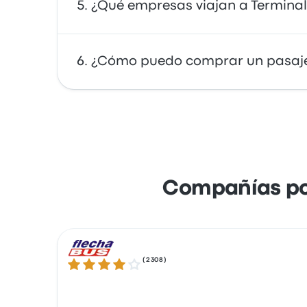
En general, un pasaje entre Terminal Escoba
¿Qué empresas viajan a Termina
y dura aproximadamente 6h 55m. Tené en cue
Podés viajar con Flechabus, General Urquiza
¿Cómo puedo comprar un pasaje
salida de autobús más temprana a las 00:05 
Aprovechá la comodidad de reservar tus pasaj
principales tarjetas como Mastercard, Visa,
Compañías po
(
2308
)
3.8 de 5 estrellas