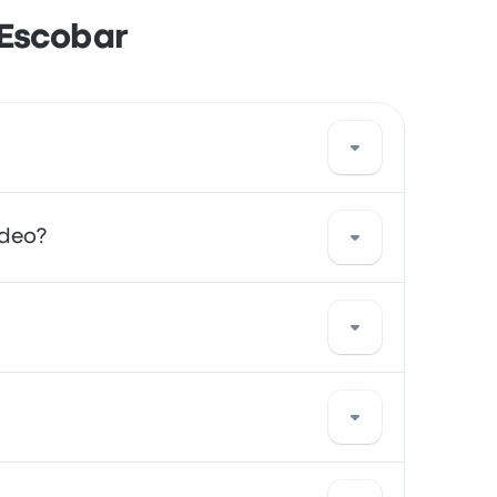
 Escobar
tomar un taxi o usar un servicio de viaje
ideo?
 cómodo a tu destino. Los buses suelen ser
muchos viajeros.
inal Retiro , Rosario y Concordia. Usá