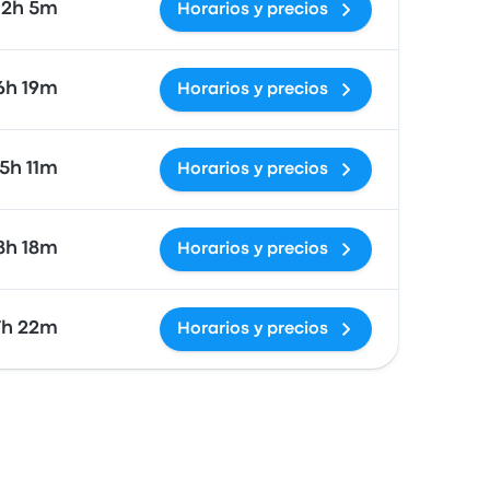
12h 5m
Horarios y precios
6h 19m
Horarios y precios
5h 11m
Horarios y precios
8h 18m
Horarios y precios
7h 22m
Horarios y precios