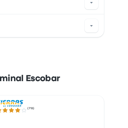
frecido por Pullman General Belgrano y Cauvi
orte, la hora del día y la temporada.
mpresas ofrecen 627 viajes diarios, con la
 con tu tarjeta de crédito, incluidas las
ogle Pay.
minal Escobar
(
713
)
0 de 5 estrellas