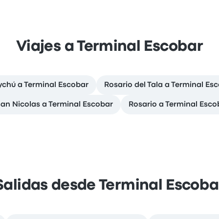
Viajes a Terminal Escobar
chú a Terminal Escobar
Rosario del Tala a Terminal Es
an Nicolas a Terminal Escobar
Rosario a Terminal Esco
Salidas desde Terminal Escoba