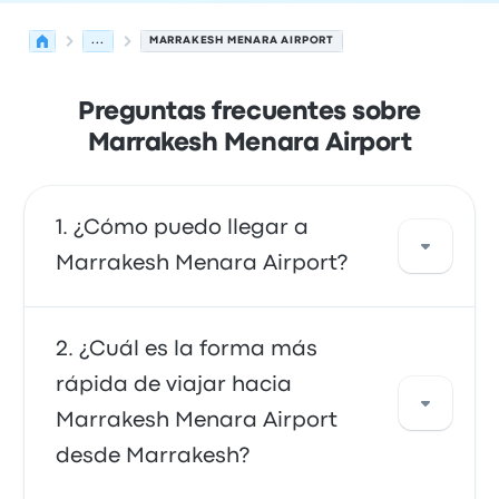
...
MARRAKESH MENARA AIRPORT
Preguntas frecuentes sobre
Marrakesh Menara Airport
¿Cómo puedo llegar a
Marrakesh Menara Airport?
Puedes tomar el autobús, que proporciona
¿Cuál es la forma más
acceso directo al aeropuerto. También
rápida de viajar hacia
puedes tomar un taxi o usar un servicio de
Marrakesh Menara Airport
coche compartido.
desde Marrakesh?