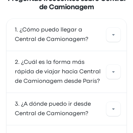
de Camionagem
¿Cómo puedo llegar a
Central de Camionagem?
Puedes tomar el autobús, que proporciona
¿Cuál es la forma más
acceso directo a tu destino. También puedes
rápida de viajar hacia Central
tomar un taxi o usar un servicio de coche
de Camionagem desde París?
compartido.
La forma más rápida de viajar hacia y desde
¿A dónde puedo ir desde
Central de Camionagem es en autobús, que
Central de Camionagem?
ofrece un transporte conveniente a tu
destino. Los buses suelen ser económicos,
confiables y tienen asientos cómodos, lo que