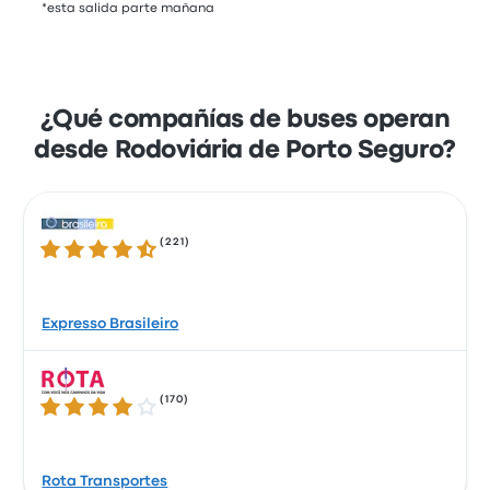
*esta salida parte mañana
¿Qué compañías de buses operan
desde Rodoviária de Porto Seguro?
(
221
)
4.3 de 5 estrellas
Expresso Brasileiro
(
170
)
4.1 de 5 estrellas
Rota Transportes