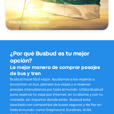
Vitória da Conquista
¿Por qué Busbud es tu mejor
opción?
La mejor manera de comprar pasajes
de bus y tren
Busbud hace fácil viajar. Ayudamos a los viajeros a
encontrar un bus, planear sus viajes y a reservar
pasajes interurbanos por todo el mundo. Utiliza Busbud
para reservar tu viaje por internet, en tu idioma y con tu
moneda, sin importar donde estés. Busbud está
asociado con compañías de buses seguras y de fiar en
todo el mundo, como Greyhound, Eurolines, ALSA,