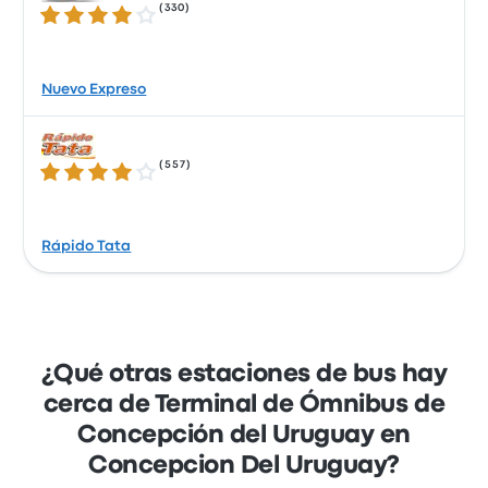
(
330
)
3.8 de 5 estrellas
Nuevo Expreso
(
557
)
3.9 de 5 estrellas
Rápido Tata
¿Qué otras estaciones de bus hay
cerca de Terminal de Ómnibus de
Concepción del Uruguay en
Concepcion Del Uruguay?