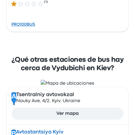
(
1
)
1.0 de 5 estrellas
PRO100BUS
¿Qué otras estaciones de bus hay
cerca de Vydubichi en Kiev?
Tsentralniy avtovokzal
A
Nauky Ave, 4/2, Kyiv, Ukraine
Ver mapa
Avtostantsiya Kyiv
B