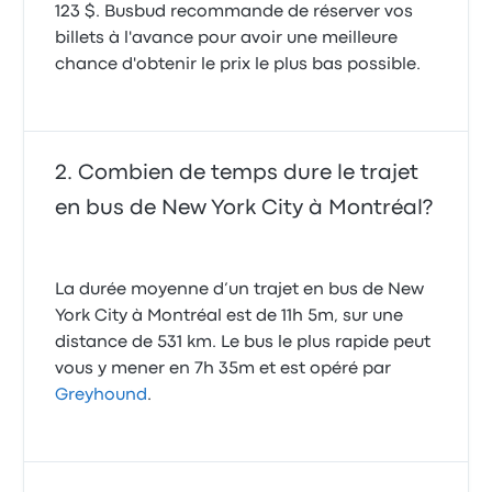
2.0 sur 5 étoiles
123 $. Busbud recommande de réserver vos
Anthony S.
billets à l'avance pour avoir une meilleure
tres vieille autobus ,banc dechire , le nettoyage n as
20 août 2025
pas ete fait. arret au depot de Albany , depot
chance d'obtenir le prix le plus bas possible.
vétuste, toilette des hommes barrée inaccessible.
seul bon point un bon chauffeur qui s est excusé
Le chauffeur était excellent autant dans la
pour l etat de l autobus
conduite, accueil des besoins et explications
2.0 sur 5 étoiles
5.0 sur 5 étoiles
Stefane D.
Combien de temps dure le trajet
Lyse P.
13 janvier 2026
17 décembre 2024
en bus de New York City à Montréal?
Le bus à été bloqué pendant 2h sur la bande d'arrêt
d'urgence à cause du "Bus regen" qui le bloquait
La durée moyenne d’un trajet en bus de New
complètement c'est incroyable que ce système ne
York City à Montréal est de 11h 5m, sur une
soit pas programmable pendant les heures ou le bus
distance de 531 km. Le bus le plus rapide peut
n'est pas en service. Greyhound laisse cela à
l'aléatoire et c'est donc la roulette pour les
vous y mener en 7h 35m et est opéré par
voyageurs ou les plus chanceux gagnent un arrêt
Greyhound
.
sur la bande d'arrêt d'urgence pendant 2h
1.0 sur 5 étoiles
Félix B.
21 août 2025