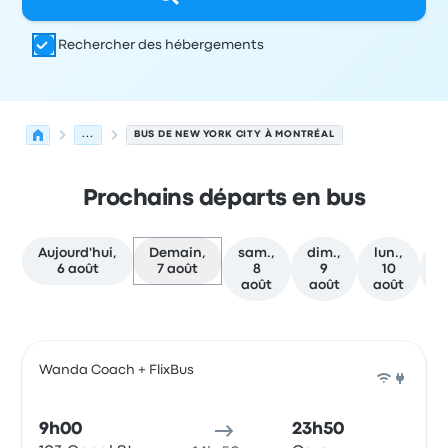
Rechercher des hébergements
...
BUS DE NEW YORK CITY À MONTRÉAL
Prochains départs en bus
Aujourd'hui,
Demain,
sam.,
dim.,
lun.,
m
6 août
7 août
8
9
10
août
août
août
a
Prochains départs de New York City vers Montréal le 7 a
Opéré par
Type de véhicule
Heure de départ
Lieu de dép
Wanda Coach + FlixBus
Bus
9h00
23h50