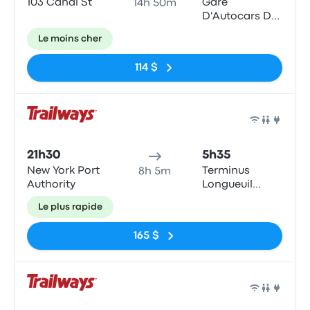
103 Canal St
Gare
14h 50m
D'Autocars De
Montreal - 1717
Le moins cher
Rue Berri
114 $
Bus
21h30
5h35
New York Port
Terminus
8h 5m
Authority
Longueuil
(Métro
Le plus rapide
Longueuil)
165 $
Bus