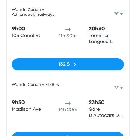
Wanda Coach +
Adirondack Trailways
Bus
9h00
20h30
103 Canal St
Terminus
11h 30m
Longueuil
(Métro
Pas de balises
Longueuil)
132 $
Wanda Coach + FlixBus
Bus
9h30
23h50
Madison Ave
Gare
14h 20m
D'Autocars De
Montreal - 1717
Pas de balises
Rue Berri