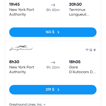
11h45
20h30
New York Port
Terminus
8h 45m
Authority
Longueuil
(Métro
Pas de balises
Longueuil)
165 $
Bus
8h30
18h05
New York Port
Gare
9h 35m
Authority
D'Autocars De
Montreal - 1717
Pas de balises
Rue Berri
219 $
Greyhound Lines, Inc. +