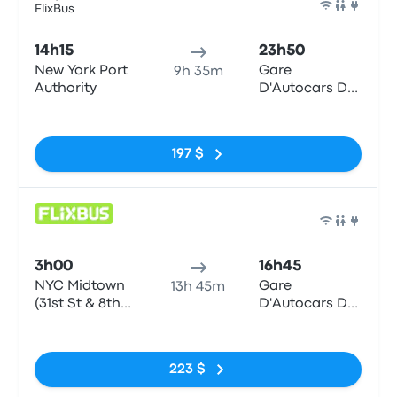
FlixBus
Bus
14h15
23h50
New York Port
Gare
9h 35m
Authority
D'Autocars De
Montreal - 1717
Pas de balises
Rue Berri
197 $
Bus
3h00
16h45
NYC Midtown
Gare
13h 45m
(31st St & 8th
D'Autocars De
Ave)
Montreal - 1717
Pas de balises
Rue Berri
223 $