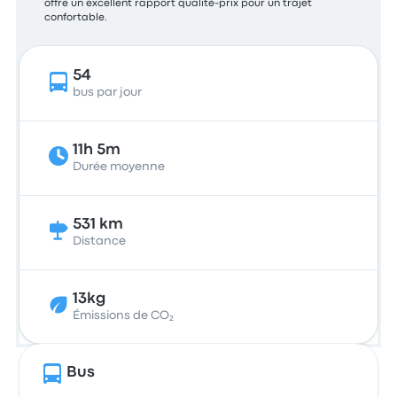
offre un excellent rapport qualité-prix pour un trajet
confortable.
54
bus par jour
11h 5m
Durée moyenne
531 km
Distance
13kg
Émissions de CO₂
Bus