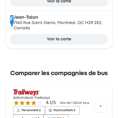
Voir la carte
Jean-Talon
F
7160 Rue Saint-Denis, Montréal, QC H2R 2E2,
Canada
Voir la carte
Comparer les compagnies de bus
Adirondack Trailways
4.1 sur 5 étoiles
4.1/5
Avis de 1 243 et plus
Personnel
4.5
Ponctualité
4.3