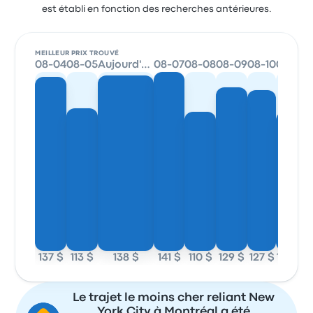
est établi en fonction des recherches antérieures.
MEILLEUR PRIX TROUVÉ
08-04
08-05
Aujourd'hui
08-07
08-08
08-09
08-10
08-11
137 $
113 $
138 $
141 $
110 $
129 $
127 $
110 $
Le trajet le moins cher reliant New
York City à Montréal a été