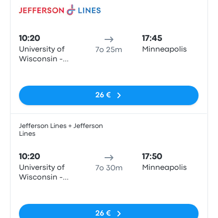
Pull
10:20
17:45
University of
Minneapolis
7o 25m
Wisconsin -
Gordon Center
Nessun tag
26 €
Jefferson Lines + Jefferson
Lines
Pull
10:20
17:50
University of
Minneapolis
7o 30m
Wisconsin -
Gordon Center
Nessun tag
26 €