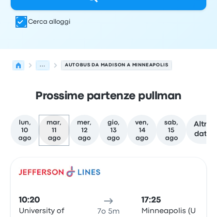
Cerca alloggi
...
AUTOBUS DA MADISON A MINNEAPOLIS
Prossime partenze pullman
lun,
mar,
mer,
gio,
ven,
sab,
Altre
10
11
12
13
14
15
date
ago
ago
ago
ago
ago
ago
Le prossime partenze da Madison a Minneapolis il 11 ag
Gestito da
Tipo di veicolo
orario di partenza
Località di
Pull
10:20
17:25
University of
Minneapolis (U
7o 5m