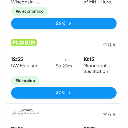
Wisconsin -
of MN - Huron
Gordon Center
Blvd)
Più economico
26 €
Pull
12:55
18:15
UW Madison
Minneapolis
5o 20m
Bus Station
Più rapido
37 €
Pull