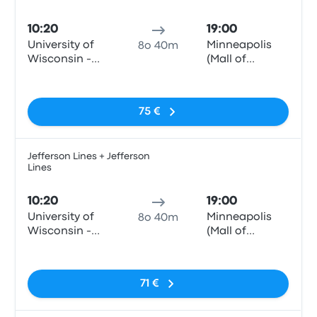
Pull
10:20
19:00
University of
Minneapolis
8o 40m
Wisconsin -
(Mall of
Gordon Center
America)
Nessun tag
75 €
Jefferson Lines + Jefferson
Lines
Pull
10:20
19:00
University of
Minneapolis
8o 40m
Wisconsin -
(Mall of
Gordon Center
America)
Nessun tag
71 €