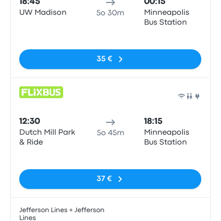
18:45
00:15
UW Madison
Minneapolis
5o 30m
Bus Station
Nessun tag
35 €
Pull
12:30
18:15
Dutch Mill Park
Minneapolis
5o 45m
& Ride
Bus Station
Nessun tag
37 €
Jefferson Lines + Jefferson
Lines