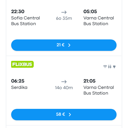
Pull
22:30
05:05
Sofia Central
Varna Central
6o 35m
Bus Station
Bus Station
Nessun tag
21 €
Pull
06:25
21:05
Serdika
Varna Central
14o 40m
Bus Station
Nessun tag
58 €