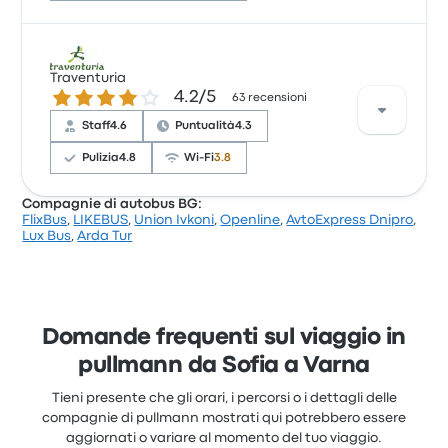
Sulla base di 497 recensioni, la compagnia è stata
valutata con 3.9 stelle su Busbud. I viaggiatori sono
Traventuria
4.2 su 5 stelle
4.2/5
rimasti particolarmente soddisfatti per la pulizia e
63 recensioni
l'accesso al biglietto, ma spesso si sono lamentati
Staff
4.6
Puntualità
4.3
per le prese di corrente. I prezzi dei biglietti di
Infobus per questo viaggio partono da 29 €
Pulizia
4.8
Wi-Fi
3.8
Compagnie di autobus BG:
FlixBus
,
LIKEBUS
,
Union Ivkoni
,
Openline
,
AvtoExpress Dnipro
,
Sulla base di 63 recensioni, la compagnia è stata
Lux Bus
,
Arda Tur
valutata con 4.2 stelle su Busbud. I viaggiatori sono
rimasti particolarmente soddisfatti per la pulizia e
l'accesso al biglietto, ma spesso si sono lamentati
per le prese di corrente. I prezzi dei biglietti di
Traventuria per questo viaggio partono da 34 €
Domande frequenti sul viaggio in
pullmann da Sofia a Varna
Tieni presente che gli orari, i percorsi o i dettagli delle
compagnie di pullmann mostrati qui potrebbero essere
aggiornati o variare al momento del tuo viaggio.