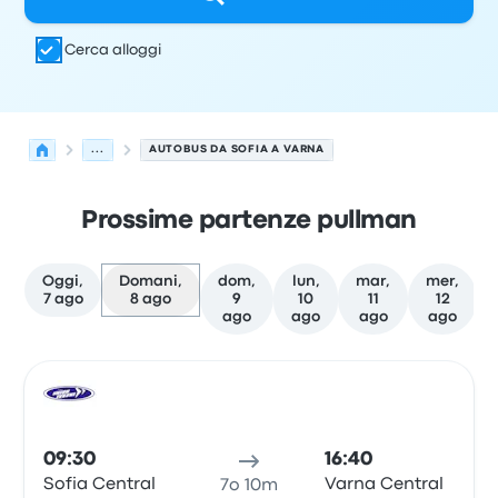
Cerca alloggi
...
AUTOBUS DA SOFIA A VARNA
Prossime partenze pullman
Oggi,
Domani,
dom,
lun,
mar,
mer,
7 ago
8 ago
9
10
11
12
ago
ago
ago
ago
Le prossime partenze da Sofia a Varna il 8 agosto
Gestito da
Tipo di veicolo
orario di partenza
Località di
Pull
09:30
16:40
Sofia Central
Varna Central
7o 10m