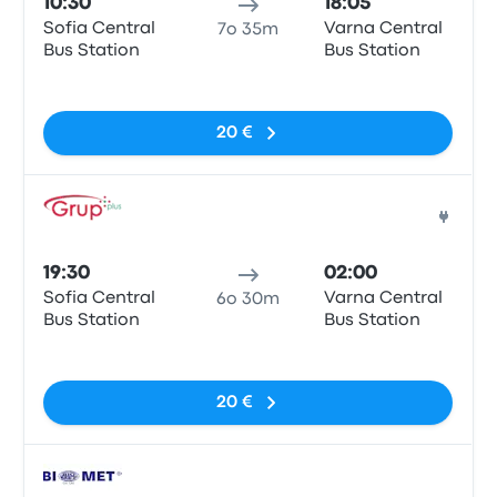
10:30
18:05
Sofia Central
Varna Central
7o 35m
Bus Station
Bus Station
Nessun tag
20 €
Pull
19:30
02:00
Sofia Central
Varna Central
6o 30m
Bus Station
Bus Station
Nessun tag
20 €