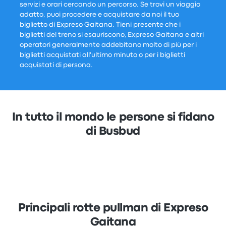
servizi e orari cercando un percorso. Se trovi un viaggio
adatto, puoi procedere e acquistare da noi il tuo
biglietto di Expreso Gaitana. Tieni presente che i
biglietti del treno si esauriscono, Expreso Gaitana e altri
operatori generalmente addebitano molto di più per i
biglietti acquistati all'ultimo minuto o per i biglietti
acquistati di persona.
In tutto il mondo le persone si fidano
di Busbud
Principali rotte pullman di Expreso
Gaitana