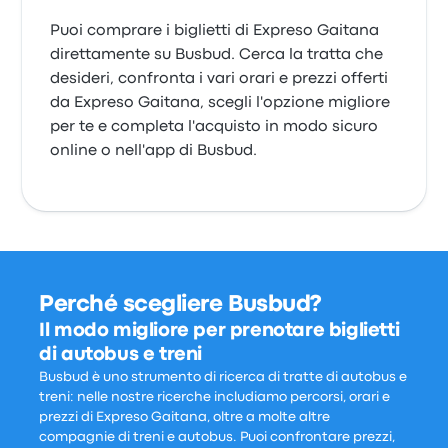
Puoi comprare i biglietti di Expreso Gaitana
direttamente su Busbud. Cerca la tratta che
desideri, confronta i vari orari e prezzi offerti
da Expreso Gaitana, scegli l'opzione migliore
per te e completa l'acquisto in modo sicuro
online o nell'app di Busbud.
Perché scegliere Busbud?
Il modo migliore per prenotare biglietti
di autobus e treni
Busbud è uno strumento di ricerca di tratte di autobus e
treni: nelle nostre ricerche includiamo percorsi, orari e
prezzi di Expreso Gaitana, oltre a molte altre
compagnie di treni e autobus. Puoi confrontare prezzi,