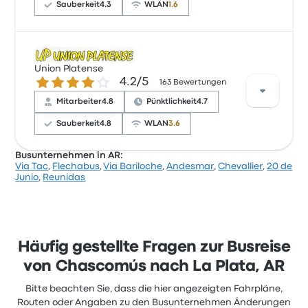
bei 10 €
Sauberkeit
4.3
WLAN
1.6
Basierend auf 349 Bewertungen wurde das
Unternehmen auf Busbud mit 4 Sternen bewertet.
Union Platense
4.2 von 5 Sternen
4.2/5
Reisende waren besonders zufrieden mit Personal
163 Bewertungen
und der Ticketzugang, beschwerten sich aber oft
Mitarbeiter
4.8
Pünktlichkeit
4.7
über WLAN. Ticketpreise von El Aguila für diese Reise
beginnen bei 10 €
Sauberkeit
4.8
WLAN
3.6
Busunternehmen in AR:
Via Tac
,
Flechabus
,
Via Bariloche
,
Andesmar
,
Chevallier
,
20 de
Basierend auf 163 Bewertungen wurde das
Junio
,
Reunidas
Unternehmen auf Busbud mit 4.2 Sternen bewertet.
Reisende waren besonders zufrieden mit Personal
und Sauberkeit, beschwerten sich aber oft über die
Steckdosen. Ticketpreise von Union Platense für
diese Reise beginnen bei 8 €
Häufig gestellte Fragen zur Busreise
von Chascomús nach La Plata, AR
Bitte beachten Sie, dass die hier angezeigten Fahrpläne,
Routen oder Angaben zu den Busunternehmen Änderungen