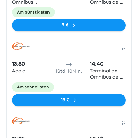
Omnibus
Ómnibus de La
Chascomus
Plata
Am günstigsten
9 €
Bus
13:30
14:40
Adela
Terminal de
1Std. 10Min.
Ómnibus de La
Plata
Am schnellsten
15 €
Bus