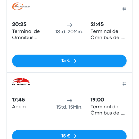
Bus
20:25
21:45
Terminal de
Terminal de
1Std. 20Min.
Omnibus
Ómnibus de La
Chascomus
Plata
Keine Tags
15 €
Bus
17:45
19:00
Adela
Terminal de
1Std. 15Min.
Ómnibus de La
Plata
Keine Tags
15 €