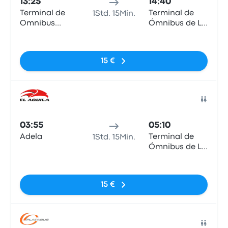
13:25
14:40
Terminal de
Terminal de
1Std. 15Min.
Omnibus
Ómnibus de La
Chascomus
Plata
Keine Tags
15 €
Bus
03:55
05:10
Adela
Terminal de
1Std. 15Min.
Ómnibus de La
Plata
Keine Tags
15 €