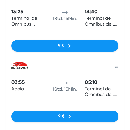
Bus
13:25
14:40
Terminal de
Terminal de
1Std. 15Min.
Omnibus
Ómnibus de La
Chascomus
Plata
Keine Tags
9 €
Bus
03:55
05:10
Adela
Terminal de
1Std. 15Min.
Ómnibus de La
Plata
Keine Tags
9 €