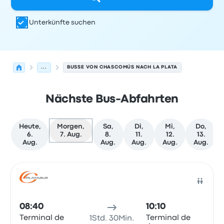
Unterkünfte suchen
...
BUSSE VON CHASCOMÚS NACH LA PLATA
Nächste Bus-Abfahrten
Heute,
Morgen,
Sa,
Di,
Mi,
Do,
6.
7. Aug.
8.
11.
12.
13.
Aug.
Aug.
Aug.
Aug.
Aug.
Nächste Abfahrten von Chascomús nach La Plata am 7.
Betrieben von
Fahrzeugtyp
Abfahrtszeit
Abfahrtsort
Rei
Bus
08:40
10:10
Terminal de
Terminal de
1Std. 30Min.