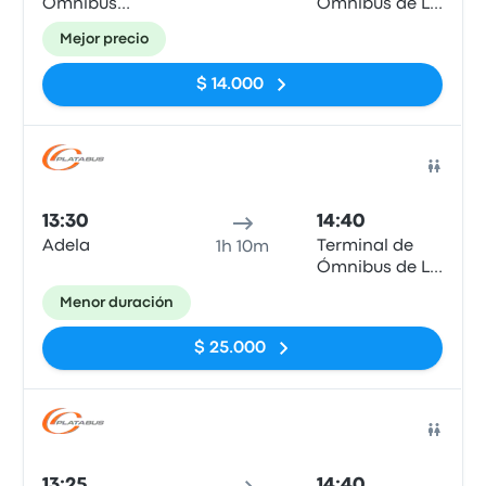
Omnibus
Ómnibus de La
Chascomus
Plata
Mejor precio
$ 14.000
Auto
13:30
14:40
Adela
Terminal de
1h 10m
Ómnibus de La
Plata
Menor duración
$ 25.000
Auto
13:25
14:40