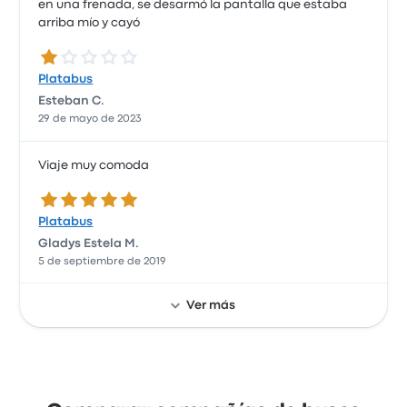
en una frenada, se desarmó la pantalla que estaba
arriba mío y cayó
1.0 de 5 estrellas
Platabus
Esteban C.
29 de mayo de 2023
Viaje muy comoda
5.0 de 5 estrellas
Platabus
Gladys Estela M.
5 de septiembre de 2019
Ver más
Todo muy bien
4.0 de 5 estrellas
Platabus
Nestor Raul D.
5 de enero de 2019