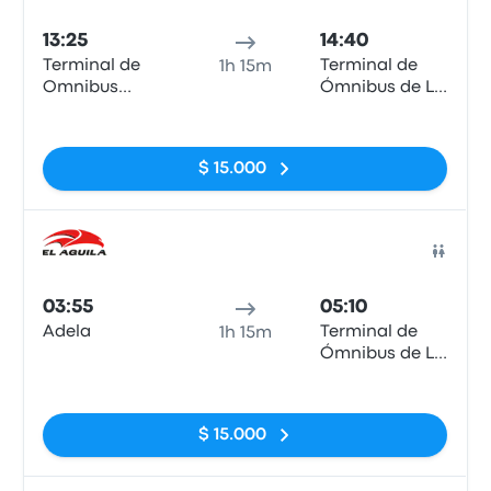
13:25
14:40
Terminal de
Terminal de
1h 15m
Omnibus
Ómnibus de La
Chascomus
Plata
Sin etiquetas
$ 15.000
Auto
03:55
05:10
Adela
Terminal de
1h 15m
Ómnibus de La
Plata
Sin etiquetas
$ 15.000