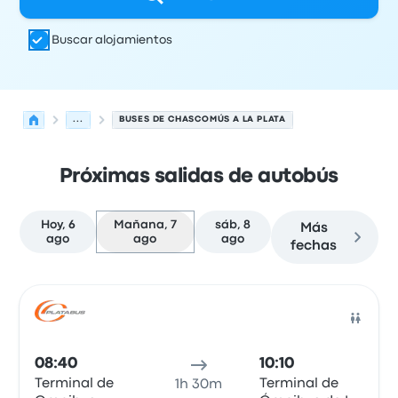
Buscar alojamientos
...
BUSES DE CHASCOMÚS A LA PLATA
Próximas salidas de autobús
Hoy, 6
Mañana, 7
sáb, 8
Más
ago
ago
ago
fechas
Próximas salidas de Chascomús a La Plata el 7 de agos
Operado por
Tipo de vehículo
Hora de salida
Ubicación d
Auto
08:40
10:10
Terminal de
Terminal de
1h 30m