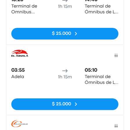
Terminal de
Terminal de
1h 15m
Omnibus
Ómnibus de La
Chascomus
Plata
Sin etiquetas
$ 25.000
Auto
03:55
05:10
Adela
Terminal de
1h 15m
Ómnibus de La
Plata
Sin etiquetas
$ 25.000
Auto