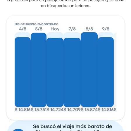
El precio es para un pasaje de ida para un pasajero y se basa
en búsquedas anteriores.
MEJOR PRECIO ENCONTRADO
4/8
5/8
Hoy
7/8
8/8
9/8
10/8
$ 14.816
$ 15.751
$ 14.724
$ 14.709
$ 15.874
$ 14.816
Sin dat
Se buscó el viaje más barato de