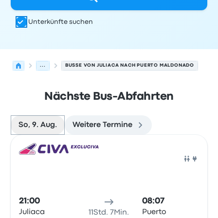
Unterkünfte suchen
...
BUSSE VON JULIACA NACH PUERTO MALDONADO
Nächste Bus-Abfahrten
So, 9. Aug.
Weitere Termine
Nächste Abfahrten von Juliaca nach Puerto Maldonado
Betrieben von
Fahrzeugtyp
Abfahrtszeit
Abfahrtsort
Rei
Bus
21:00
08:07
Juliaca
Puerto
11Std. 7Min.