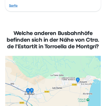
Sarfa
Welche anderen Busbahnhöfe
befinden sich in der Nähe von Ctra.
de l'Estartit in Torroella de Montgrí?