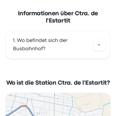
Informationen über Ctra. de
l'Estartit
Wo befindet sich der
Busbahnhof?
Die Adresse von Ctra. de l'Estartit ist Ctra. de
l'Estartit, 46 17257 Torroella de Montgrí
Girona, Spain. Sehen Sie sich den Standort
Wo ist die Station Ctra. de l'Estartit?
dieser Bushaltestelle in Torroella de Montgrí
auf einer Karte an.