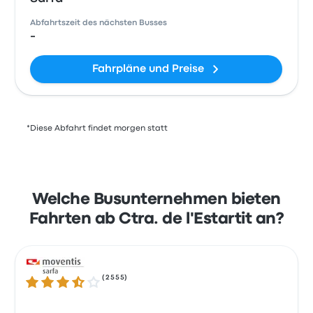
Abfahrtszeit des nächsten Busses
-
Fahrpläne und Preise
*Diese Abfahrt findet morgen statt
Welche Busunternehmen bieten
Fahrten ab Ctra. de l'Estartit an?
(
2555
)
3.6 von 5 Sternen