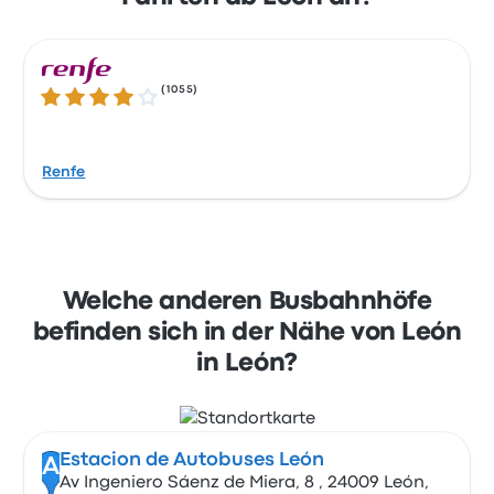
(
1055
)
4.1 von 5 Sternen
Renfe
Welche anderen Busbahnhöfe
befinden sich in der Nähe von León
in León?
Estacion de Autobuses León
A
Av Ingeniero Sáenz de Miera, 8 , 24009 León,