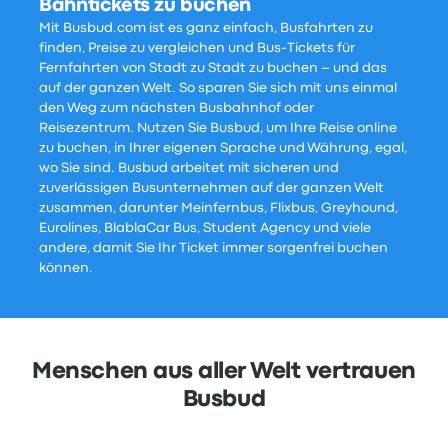
Bahntickets zu buchen
Mit Busbud.com ist es ganz einfach, Busfahrten zu
finden, Preise zu vergleichen und Bus-Tickets für
Fernfahrten von Stadt zu Stadt zu buchen – und das
auf der ganzen Welt. So sparen Sie sich mit uns einmal
den Weg zum nächsten Busbahnhof oder
Reisezentrum. Nutzen Sie Busbud, um Ihre Reise online
zu buchen, in Ihrer eigenen Sprache und Währung, egal,
wo Sie sind. Busbud arbeitet mit sicheren und
zuverlässigen Busunternehmen auf der ganzen Welt
zusammen, darunter Meinfernbus, Flixbus, Greyhound,
Eurolines, BlablaCar Bus, Student Agency und viele
andere, damit Sie Ihr Ticket immer sorgenfrei buchen
können.
Menschen aus aller Welt vertrauen
Busbud