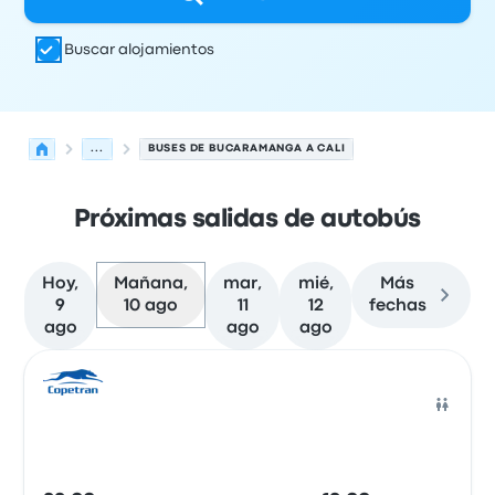
Buscar alojamientos
...
BUSES DE BUCARAMANGA A CALI
Próximas salidas de autobús
Hoy,
Mañana,
mar,
mié,
Más
9
10 ago
11
12
fechas
ago
ago
ago
Próximas salidas desde Bucaramanga hacia Cali el 10 d
Operado por
Tipo de vehículo
Hora de salida
Ubicación d
Auto