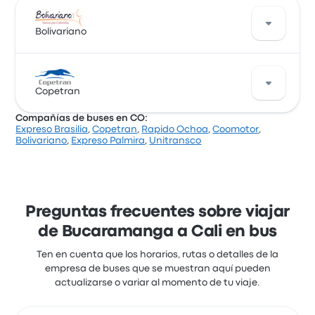
Bolivariano
Bolivariano ofrece 8 buses diarios de Bucaramanga
a Cali. Aunque el precio promedio de este viaje es de
Copetran
$ 95.247, puedes encontrar pasajes que cuestan
Compañías de buses en CO:
desde $ 83.084. El viaje entre las dos ciudades suele
Expreso Brasilia
,
Copetran
,
Rapido Ochoa
,
Coomotor
,
durar alrededor de 17 horas 1 minuto.
Copetran ofrece 1 salidas diarias y puedes encontrar
Bolivariano
,
Expreso Palmira
,
Unitransco
pasajes que cuestan desde $ 99.508. El viaje más
rápido dura alrededor de 14 horas. Copetran ofrece
una solución rentable para llegar a donde necesitas
estar.
Preguntas frecuentes sobre viajar
de Bucaramanga a Cali en bus
Ten en cuenta que los horarios, rutas o detalles de la
empresa de buses que se muestran aquí pueden
actualizarse o variar al momento de tu viaje.