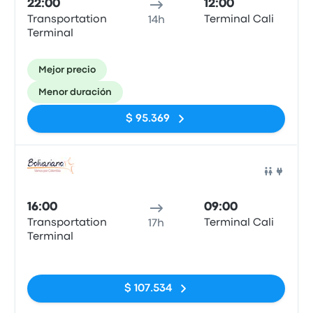
22:00
12:00
Transportation
Terminal Cali
14h
Terminal
Mejor precio
Menor duración
$ 95.369
Auto
16:00
09:00
Transportation
Terminal Cali
17h
Terminal
Sin etiquetas
$ 107.534