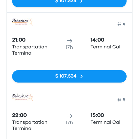
$ 107.534
Auto
21:00
14:00
Transportation
Terminal Cali
17h
Terminal
Sin etiquetas
$ 107.534
Auto
22:00
15:00
Transportation
Terminal Cali
17h
Terminal
Sin etiquetas