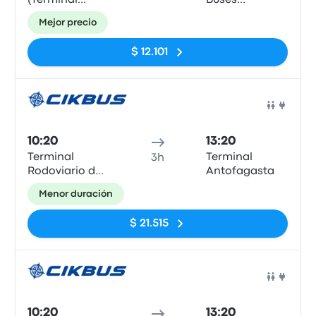
(Terminal
Buses
Nuevo)
Cardenal
Mejor precio
Carlos Oviedo
Cavada)
$ 12.101
Auto
10:20
13:20
Terminal
Terminal
3h
Rodoviario de
Antofagasta
Calama
Menor duración
$ 21.515
Auto
10:20
13:20