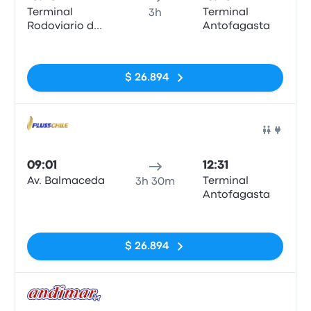
Terminal
Terminal
3h
Rodoviario de
Antofagasta
Calama
Sin etiquetas
$ 26.894
Auto
09:01
12:31
Av. Balmaceda
Terminal
3h 30m
Antofagasta
Sin etiquetas
$ 26.894
Auto