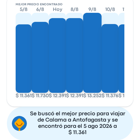
MEJOR PRECIO ENCONTRADO
5/8
6/8
Hoy
8/8
9/8
10/8
11/8
$ 11.361
$ 11.730
$ 12.391
$ 12.391
$ 13.252
$ 11.376
$ 11.361
$ 
Se buscó el mejor precio para viajar
de Calama a Antofagasta y se
encontró para el 5 ago 2026 a
$ 11.361