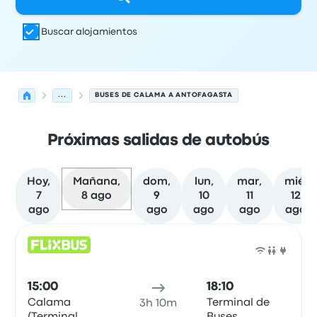
Buscar alojamientos
...
BUSES DE CALAMA A ANTOFAGASTA
Próximas salidas de autobús
Hoy,
Mañana,
dom,
lun,
mar,
mié,
7
8 ago
9
10
11
12
ago
ago
ago
ago
ago
Próximas salidas desde Calama hacia Antofagasta el 8
Operado por
Tipo de vehículo
Hora de salida
Ubicación d
Auto
15:00
18:10
Calama
Terminal de
3h 10m