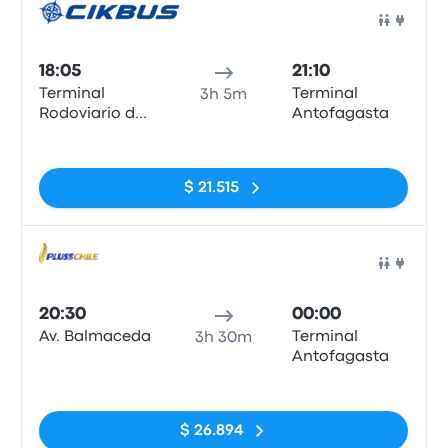
Auto
18:05
21:10
Terminal
Terminal
3h 5m
Rodoviario de
Antofagasta
Calama
Sin etiquetas
$ 21.515
Auto
20:30
00:00
Av. Balmaceda
Terminal
3h 30m
Antofagasta
Sin etiquetas
$ 26.894