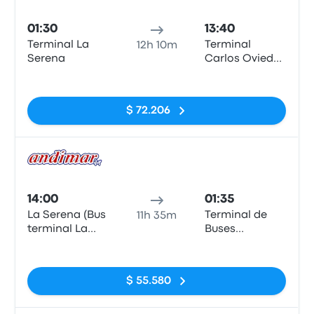
Auto
01:30
13:40
Terminal La
Terminal
12h 10m
Serena
Carlos Oviedo
Cavada
Sin etiquetas
$ 72.206
Auto
14:00
01:35
La Serena (Bus
Terminal de
11h 35m
terminal La
Buses
Serena)
Cardenal
Sin etiquetas
Carlos Oviedo
Cavada)
$ 55.580