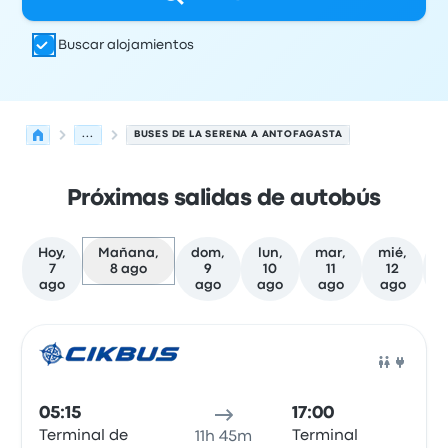
Buscar alojamientos
...
BUSES DE LA SERENA A ANTOFAGASTA
Próximas salidas de autobús
Hoy,
Mañana,
dom,
lun,
mar,
mié,
j
7
8 ago
9
10
11
12
ago
ago
ago
ago
ago
Próximas salidas desde La Serena hacia Antofagasta el
Operado por
Tipo de vehículo
Hora de salida
Ubicación d
Auto
05:15
17:00
Terminal de
Terminal
11h 45m