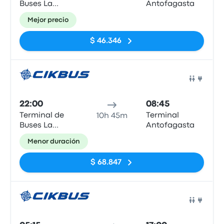
Buses La
Antofagasta
Serena
Mejor precio
$ 46.346
Auto
22:00
08:45
Terminal de
Terminal
10h 45m
Buses La
Antofagasta
Serena
Menor duración
$ 68.847
Auto