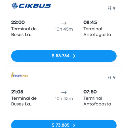
Auto
22:00
08:45
Terminal de
Terminal
10h 45m
Buses La
Antofagasta
Serena
Sin etiquetas
$ 53.734
Auto
21:05
07:50
Terminal de
Terminal
10h 45m
Buses La
Antofagasta
Serena
Sin etiquetas
$ 73.885