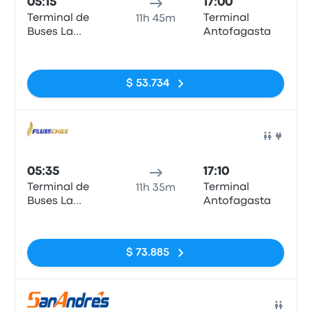
05:15
17:00
Terminal de
Terminal
11h 45m
Buses La
Antofagasta
Serena
Sin etiquetas
$ 53.734
Auto
05:35
17:10
Terminal de
Terminal
11h 35m
Buses La
Antofagasta
Serena
Sin etiquetas
$ 73.885