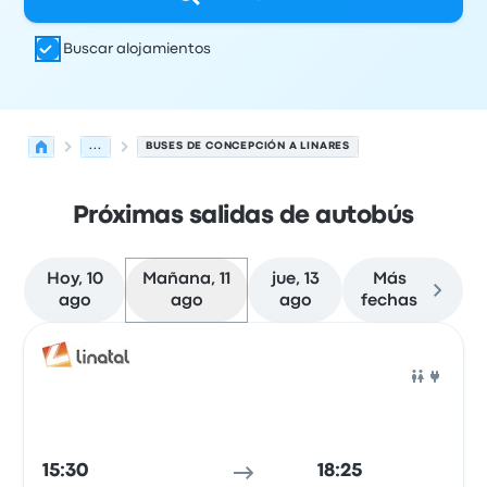
Buscar alojamientos
...
BUSES DE CONCEPCIÓN A LINARES
Próximas salidas de autobús
Hoy, 10
Mañana, 11
jue, 13
Más
ago
ago
ago
fechas
Próximas salidas desde Concepción hacia Linares el 11 
Operado por
Tipo de vehículo
Hora de salida
Ubicación d
Auto
15:30
18:25