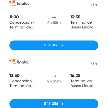
Auto
11:00
13:55
Concepcion -
Terminal de
2h 55m
Terminal de
Buses Linatal
Buses Collao
de Linares
Sin etiquetas
$ 16.056
Auto
13:30
16:25
Concepcion -
Terminal de
2h 55m
Terminal de
Buses Linatal
Buses Collao
de Linares
Sin etiquetas
$ 16.056