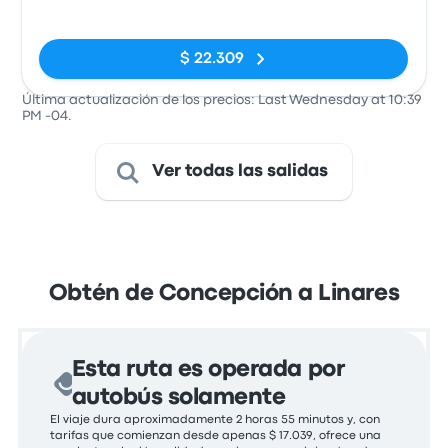
Buses Collao
de Linares
Sin etiquetas
$ 22.309
Última actualización de los precios: Last Wednesday at 10:39
PM -04.
Ver todas las salidas
Obtén de Concepción a Linares
Esta ruta es operada por
autobús solamente
El viaje dura aproximadamente 2 horas 55 minutos y, con
tarifas que comienzan desde apenas $ 17.039, ofrece una