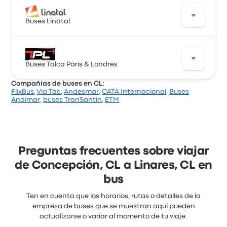
Buses Linatal
Una buena manera de viajar en esta ruta es con los
buses de Buses Linatal. La empresa ofrece 17 salidas
Buses Talca París & Londres
diarias, los precios de los pasajes cuestan desde
Compañías de buses en CL:
$ 17.039 y el viaje más corto dura alrededor de 2
FlixBus
,
Via Tac
,
Andesmar
,
CATA Internacional
,
Buses
horas 55 minutos. Buses Linatal te lleva a donde
Buses Talca París & Londres ofrece 1 buses diarios de
Andimar
,
buses TranSantin
,
ETM
quieres ir por un precio justo.
Concepción a Linares. Aunque el precio promedio de
este viaje es de $ 19.329, puedes encontrar pasajes
que cuestan desde $ 19.329. El viaje entre las dos
ciudades suele durar alrededor de 2 horas 50
minutos.
Preguntas frecuentes sobre viajar
de Concepción, CL a Linares, CL en
bus
Ten en cuenta que los horarios, rutas o detalles de la
empresa de buses que se muestran aquí pueden
actualizarse o variar al momento de tu viaje.