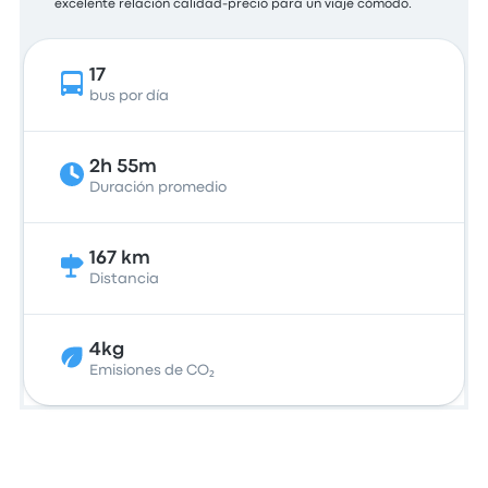
excelente relación calidad-precio para un viaje cómodo.
17
bus por día
2h 55m
Duración promedio
167 km
Distancia
4kg
Emisiones de CO₂