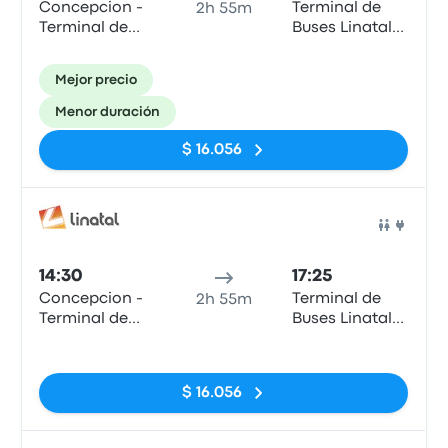
Concepcion -
Terminal de
2h 55m
Terminal de
Buses Linatal
Buses Collao
de Linares
Mejor precio
Menor duración
$ 16.056
Auto
14:30
17:25
Concepcion -
Terminal de
2h 55m
Terminal de
Buses Linatal
Buses Collao
de Linares
Sin etiquetas
$ 16.056