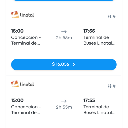
Auto
15:00
17:55
Concepcion -
Terminal de
2h 55m
Terminal de
Buses Linatal
Buses Collao
de Linares
Sin etiquetas
$ 16.056
Auto
15:00
17:55
Concepcion -
Terminal de
2h 55m
Terminal de
Buses Linatal
Buses Collao
de Linares
Sin etiquetas