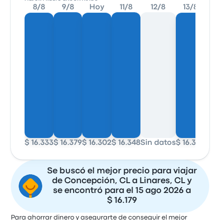
8/8
9/8
Hoy
11/8
12/8
13/8
1
$ 16.333
$ 16.379
$ 16.302
$ 16.348
Sin datos
$ 16.302
$ 1
Se buscó el mejor precio para viajar
de Concepción, CL a Linares, CL y
se encontró para el 15 ago 2026 a
$ 16.179
Para ahorrar dinero y asegurarte de conseguir el mejor