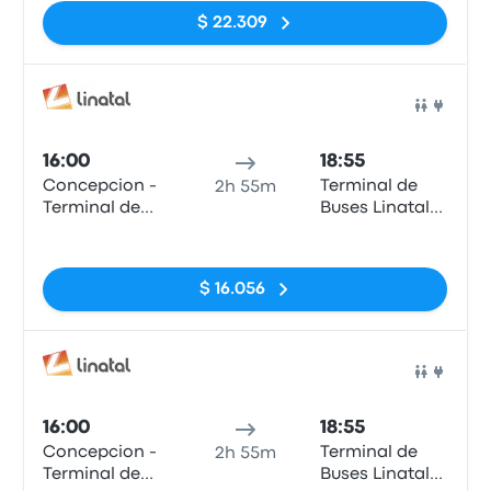
$ 22.309
Auto
16:00
18:55
Concepcion -
Terminal de
2h 55m
Terminal de
Buses Linatal
Buses Collao
de Linares
Sin etiquetas
$ 16.056
Auto
16:00
18:55
Concepcion -
Terminal de
2h 55m
Terminal de
Buses Linatal