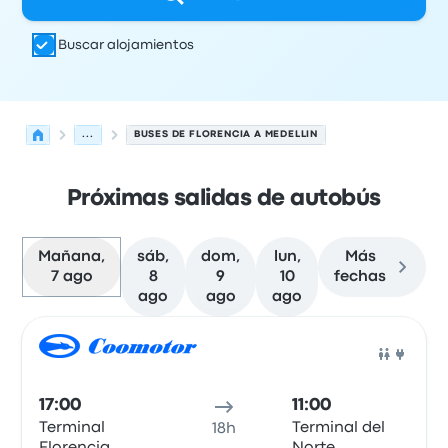
Buscar alojamientos
...
BUSES DE FLORENCIA A MEDELLIN
Próximas salidas de autobús
Mañana,
sáb,
dom,
lun,
Más
7 ago
8
9
10
fechas
ago
ago
ago
Próximas salidas desde Florencia hacia Medellin el 7 de
Operado por
Tipo de vehículo
Hora de salida
Ubicación d
Auto
17:00
11:00
Terminal
Terminal del
18h