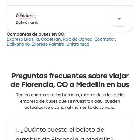
Coomotor ofrece 2 buses diarios de Florencia a
Medellin. Aunque el precio promedio de este viaje es
Bolivariano
de $ 92.030, puedes encontrar pasajes que cuestan
Compañías de buses en CO:
desde $ 88.519. El viaje entre las dos ciudades suele
Expreso Brasilia
,
Copetran
,
Rapido Ochoa
,
Coomotor
,
durar alrededor de 18 horas 30 minutos.
Una buena manera de viajar en esta ruta es con los
Bolivariano
,
Expreso Palmira
,
Unitransco
buses de Bolivariano. La empresa ofrece 1 salidas
diarias, los precios de los pasajes cuestan desde
$ 70.907 y el viaje más corto dura alrededor de 17
horas 15 minutos. Bolivariano te lleva a donde
quieres ir por un precio justo.
Preguntas frecuentes sobre viajar
de Florencia, CO a Medellin en bus
Ten en cuenta que los horarios, rutas o detalles de la
empresa de buses que se muestran aquí pueden
actualizarse o variar al momento de tu viaje.
¿Cuánto cuesta el boleto de
autobús de Florencia a Medellin?