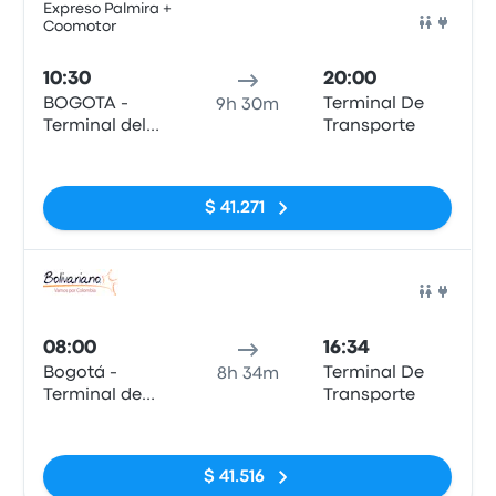
Expreso Palmira +
Coomotor
Auto
10:30
20:00
BOGOTA -
Terminal De
9h 30m
Terminal del
Transporte
Sur
Sin etiquetas
$ 41.271
Auto
08:00
16:34
Bogotá -
Terminal De
8h 34m
Terminal de
Transporte
Salitre
Sin etiquetas
$ 41.516