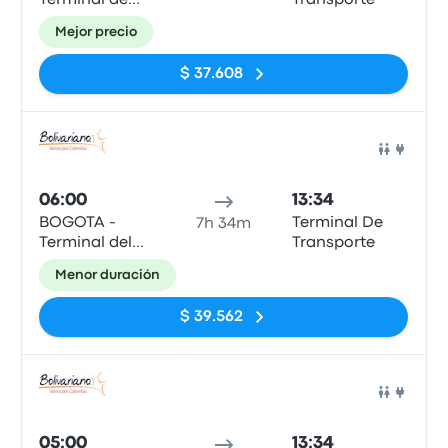
Terminal de
Transporte
Salitre
Mejor precio
$ 37.608
Auto
06:00
13:34
BOGOTA -
Terminal De
7h 34m
Terminal del
Transporte
Sur
Menor duración
$ 39.562
Auto
05:00
13:34