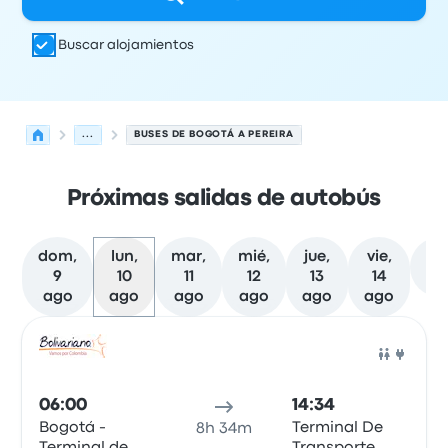
Buscar alojamientos
...
BUSES DE BOGOTÁ A PEREIRA
Próximas salidas de autobús
dom,
lun,
mar,
mié,
jue,
vie,
M
9
10
11
12
13
14
fe
ago
ago
ago
ago
ago
ago
Próximas salidas desde Bogotá hacia Pereira el 10 de a
Operado por
Tipo de vehículo
Hora de salida
Ubicación d
Auto
06:00
14:34
Bogotá -
Terminal De
8h 34m