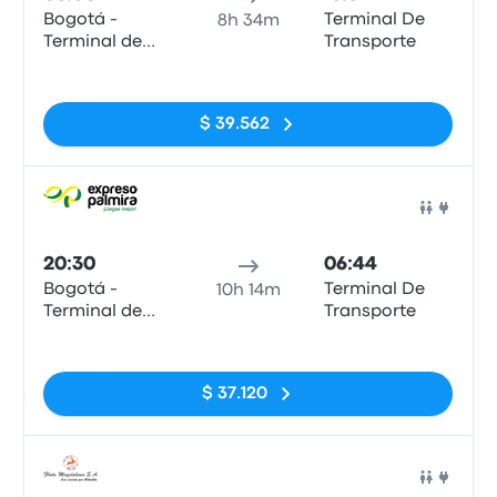
Bogotá -
Terminal De
8h 34m
Terminal de
Transporte
Salitre
Sin etiquetas
$ 39.562
Auto
20:30
06:44
Bogotá -
Terminal De
10h 14m
Terminal de
Transporte
Salitre
Sin etiquetas
$ 37.120
Auto