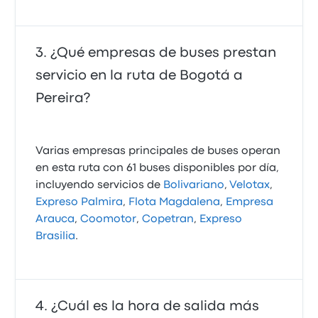
Excelente
5.0 de 5 estrellas
Bolivariano
¿Qué empresas de buses prestan
Luis Alejandro Q.
servicio en la ruta de Bogotá a
2 de noviembre de 2016
Pereira?
Varias empresas principales de buses operan
en esta ruta con 61 buses disponibles por día,
incluyendo servicios de
Bolivariano
,
Velotax
,
Expreso Palmira
,
Flota Magdalena
,
Empresa
Arauca
,
Coomotor
,
Copetran
,
Expreso
Brasilia
.
¿Cuál es la hora de salida más