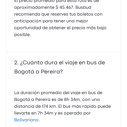
El precio promedio para esta ruta es de
Expreso Bolivariano
aproximadamente $ 45.467. Busbud
Francisco H.
recomienda que reserves tus boletos con
26 de abril de 2018
anticipación para tener una mejor
oportunidad de obtener el precio más bajo
En la salida de Bogota se demoraron mucho en salir,
posible.
pero de resto todo estuvo bien.
4.0 de 5 estrellas
Expreso Bolivariano
¿Cuánto dura el viaje en bus de
Mateo H.
27 de marzo de 2018
Bogotá a Pereira?
Mi autobús se retrasó 35 minutos
La duración promedio del viaje en bus de
4.0 de 5 estrellas
Bogotá a Pereira es de 8h 34m, con una
Fronteras
distancia de 174 km. El bus más rápido puede
Raquel D.
13 de abril de 2017
llevarte en 7h 34m y es operado por
Bolivariano
.