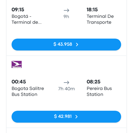
09:15
18:15
Bogotá -
Terminal De
9h
Terminal de
Transporte
Salitre
Sin etiquetas
$ 43.958
Auto
00:45
08:25
Bogota Salitre
Pereira Bus
7h 40m
Bus Station
Station
Sin etiquetas
$ 42.981