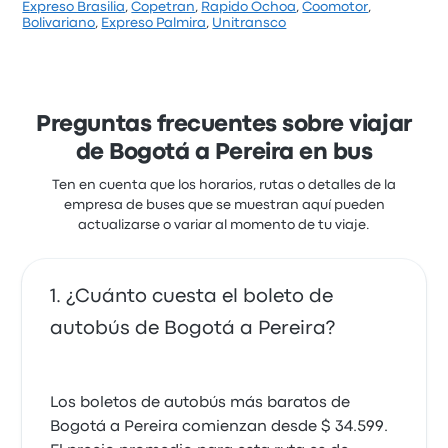
Expreso Brasilia
,
Copetran
,
Rapido Ochoa
,
Coomotor
,
durar alrededor de 10 horas 15 minutos.
Una buena manera de viajar en esta ruta es con los
Laura Sofia B.
Bolivariano
,
Expreso Palmira
,
Unitransco
buses de Expreso Brasilia. La empresa ofrece 1
17 de septiembre de 2019
salidas diarias, los precios de los pasajes cuestan
desde $ 54.754 y el viaje más corto dura alrededor de
Se retrasó pero en general fue excelente
9 horas 45 minutos. Expreso Brasilia te lleva a donde
quieres ir por un precio justo.
Preguntas frecuentes sobre viajar
5.0 de 5 estrellas
de Bogotá a Pereira en bus
Bolivariano
Franedward M.
Ten en cuenta que los horarios, rutas o detalles de la
24 de agosto de 2019
empresa de buses que se muestran aquí pueden
actualizarse o variar al momento de tu viaje.
Lindo y cómodo
4.0 de 5 estrellas
¿Cuánto cuesta el boleto de
Expreso Bolivariano
autobús de Bogotá a Pereira?
Ana D.
11 de marzo de 2019
Los boletos de autobús más baratos de
Excelente servicio
Bogotá a Pereira comienzan desde $ 34.599.
5.0 de 5 estrellas