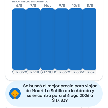
MEJOR PRECIO ENCONTRADO
6/8
7/8
Hoy
9/8
10/8
11/8
12/8
Muy cómodo,puntual los trayectos, dudas que
tenía,me las resolvieron educadamente. Gracias
5.0 de 5 estrellas
Grupo Samar
Hilario M.
19 de noviembre de 2024
Buen servicio.
5.0 de 5 estrellas
Grupo Samar
Begoña O.
$ 17.839
$ 17.900
$ 17.900
$ 17.839
$ 17.885
$ 17.870
$ 17.8
19 de octubre de 2024
Se buscó el mejor precio para viajar
Deberían poner alguna película oh algo mientras el
de Madrid a Sotillo de la Adrada y
viaje, por lo demás todo bien
se encontró para el 6 ago 2026 a
$ 17.839
5.0 de 5 estrellas
Grupo Samar