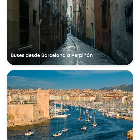
Facilidad para adquirir el título de transportes,
puntualidad y seguridad
5.0 de 5 estrellas
Grupo Samar
Jose Antonio P.
27 de marzo de 2024
Buses desde Barcelona a Perpiñán