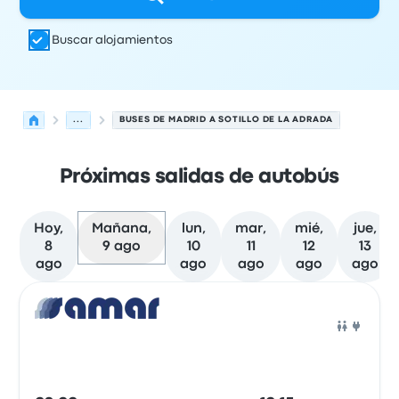
Buscar alojamientos
...
BUSES DE MADRID A SOTILLO DE LA ADRADA
Próximas salidas de autobús
Hoy,
Mañana,
lun,
mar,
mié,
jue,
8
9 ago
10
11
12
13
ago
ago
ago
ago
ago
Próximas salidas desde Madrid hacia Sotillo de la Adrad
Operado por
Tipo de vehículo
Hora de salida
Ubicación d
Auto