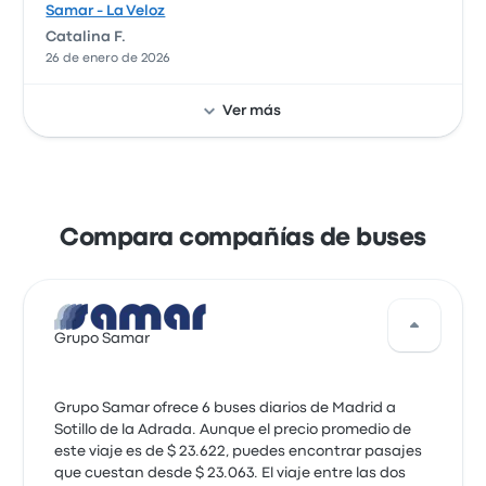
Samar - La Veloz
Catalina F.
26 de enero de 2026
Ver más
La ruta en el autocar fue satisfactoria
5.0 de 5 estrellas
Grupo Samar
Cristina A.
10 de octubre de 2025
Compara compañías de buses
Viaje placentero. Y a tiempo.
5.0 de 5 estrellas
Grupo Samar
Samar - La Veloz
Erica Vanesa G.
2 de octubre de 2025
Grupo Samar ofrece 6 buses diarios de Madrid a
Sotillo de la Adrada. Aunque el precio promedio de
este viaje es de $ 23.622, puedes encontrar pasajes
Cómodo y a la hora prevista
que cuestan desde $ 23.063. El viaje entre las dos