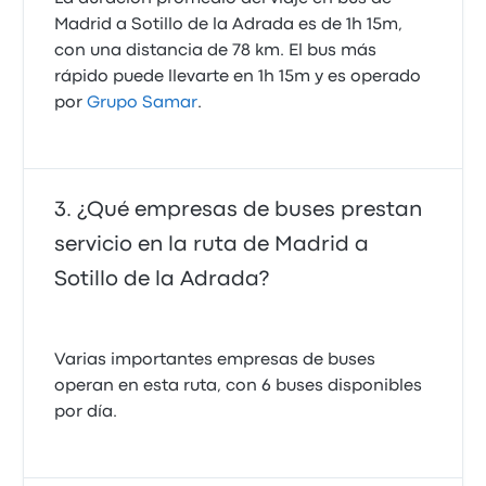
Ester P.
Madrid a Sotillo de la Adrada es de 1h 15m,
29 de mayo de 2025
con una distancia de 78 km. El bus más
rápido puede llevarte en 1h 15m y es operado
No hay internet, los cinturones de seguridad no
por
Grupo Samar
.
abrochan bien y no se puede cargar el teléfono móvil
3.0 de 5 estrellas
Samar - La Veloz
Alejandra G.
¿Qué empresas de buses prestan
5 de mayo de 2025
servicio en la ruta de Madrid a
Estuvo bien todo
Sotillo de la Adrada?
4.0 de 5 estrellas
Grupo Samar
Varias importantes empresas de buses
Teresa J.
operan en esta ruta, con 6 buses disponibles
1 de mayo de 2025
por día.
Muy bien
5.0 de 5 estrellas