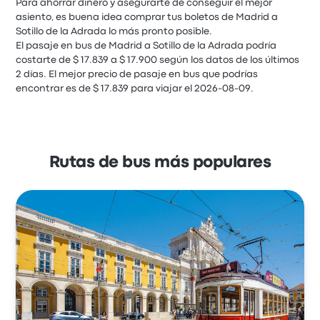
Para ahorrar dinero y asegurarte de conseguir el mejor
Jose Luis G.
asiento, es buena idea comprar tus boletos de Madrid a
30 de agosto de 2024
Sotillo de la Adrada lo más pronto posible.
El pasaje en bus de Madrid a Sotillo de la Adrada podría
costarte de $ 17.839 a $ 17.900 según los datos de los últimos
La salida fue prácticamente en hora. Los asientos
2 días. El mejor precio de pasaje en bus que podrías
cómodos. El aire funcionaba bien y aunque me daba el
encontrar es de $ 17.839 para viajar el 2026-08-09.
sol no he pasado calor. En general muy bien
5.0 de 5 estrellas
Grupo Samar
Felicidad F.
Rutas de bus más populares
14 de agosto de 2024
Un gran Conductor
5.0 de 5 estrellas
Grupo Samar
Javier F.
6 de agosto de 2024
Muy bien