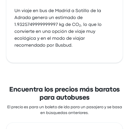
Una maravilla
Un viaje en bus de Madrid a Sotillo de la
5.0 de 5 estrellas
Adrada genera un estimado de
Grupo Samar
1.9325749999999997 kg de CO₂, lo que lo
Mari S.
convierte en una opción de viaje muy
24 de febrero de 2025
ecológica y en el modo de viajar
recomendado por Busbud.
Muy buena
5.0 de 5 estrellas
Grupo Samar
Lorena C.
8 de febrero de 2025
Encuentra los precios más baratos
Fue un viaje buenisimo, puntual
para autobuses
5.0 de 5 estrellas
El precio es para un boleto de ida para un pasajero y se basa
Grupo Samar
en búsquedas anteriores.
Leipsia C.
9 de enero de 2025