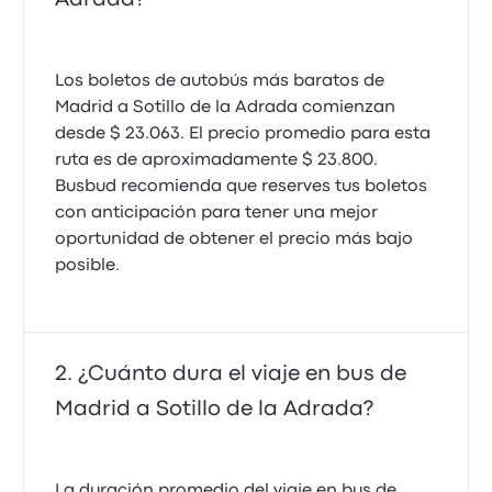
25 de julio de 2025
Poco espacio en asientos
Los boletos de autobús más baratos de
4.0 de 5 estrellas
Madrid a Sotillo de la Adrada comienzan
Grupo Samar
desde $ 23.063. El precio promedio para esta
María Jose A.
ruta es de aproximadamente $ 23.800.
20 de julio de 2025
Busbud recomienda que reserves tus boletos
con anticipación para tener una mejor
Puntual y el autobús cómodo
oportunidad de obtener el precio más bajo
posible.
1.0 de 5 estrellas
Grupo Samar
Leandro C.
8 de julio de 2025
¿Cuánto dura el viaje en bus de
Llegó tarde y el espacio es infrahumano.
Madrid a Sotillo de la Adrada?
2.0 de 5 estrellas
Grupo Samar
La duración promedio del viaje en bus de