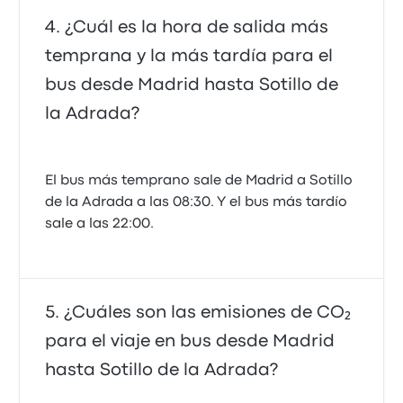
Grupo Samar
¿Cuál es la hora de salida más
Fco Javier M.
temprana y la más tardía para el
22 de abril de 2025
bus desde Madrid hasta Sotillo de
La amabilidad del conductor!, la puntualidad y
la Adrada?
limpieza del autobús de 10!.
5.0 de 5 estrellas
El bus más temprano sale de Madrid a Sotillo
Grupo Samar
de la Adrada a las 08:30. Y el bus más tardío
Carolina T.
15 de abril de 2025
sale a las 22:00.
Muy buena
5.0 de 5 estrellas
¿Cuáles son las emisiones de CO₂
Grupo Samar
para el viaje en bus desde Madrid
Carlos Johan R.
10 de marzo de 2025
hasta Sotillo de la Adrada?