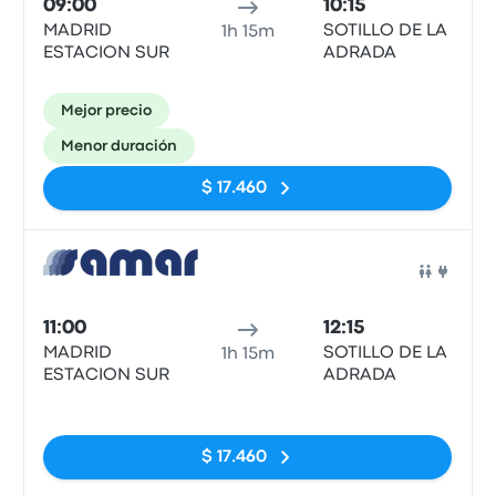
09:00
10:15
MADRID
SOTILLO DE LA
1h 15m
ESTACION SUR
ADRADA
Mejor precio
Menor duración
$ 17.460
Auto
11:00
12:15
MADRID
SOTILLO DE LA
1h 15m
ESTACION SUR
ADRADA
Sin etiquetas
$ 17.460