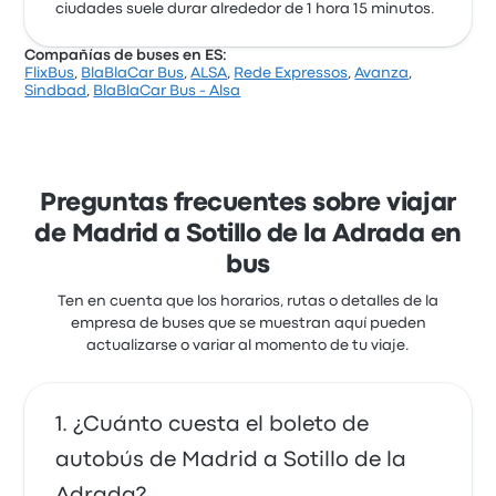
5.0 de 5 estrellas
ciudades suele durar alrededor de 1 hora 15 minutos.
Grupo Samar
Compañías de buses en ES:
Amelia G.
FlixBus
,
BlaBlaCar Bus
,
ALSA
,
Rede Expressos
,
Avanza
,
27 de septiembre de 2025
Sindbad
,
BlaBlaCar Bus - Alsa
Me gustó la puntualidad, que avisaran de las paradas
y que el autobús estaba muy limpio. Al comprar el
billete también fue bastante fácil y te dan la opción de
Preguntas frecuentes sobre viajar
elegir asiento, todo genial la verdad.
de Madrid a Sotillo de la Adrada en
5.0 de 5 estrellas
bus
Grupo Samar
Ten en cuenta que los horarios, rutas o detalles de la
Fatima Eliana J.
empresa de buses que se muestran aquí pueden
6 de septiembre de 2025
actualizarse o variar al momento de tu viaje.
Muy puntuales
5.0 de 5 estrellas
¿Cuánto cuesta el boleto de
Grupo Samar
autobús de Madrid a Sotillo de la
Paloma L.
Adrada?