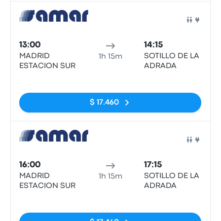
Auto
13:00
14:15
MADRID
SOTILLO DE LA
1h 15m
ESTACION SUR
ADRADA
Sin etiquetas
$ 17.460
Auto
16:00
17:15
MADRID
SOTILLO DE LA
1h 15m
ESTACION SUR
ADRADA
Sin etiquetas