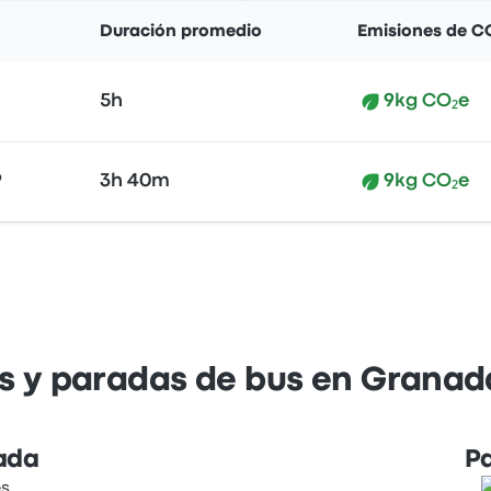
Duración promedio
Emisiones de C
5h
9kg CO₂e
9
3h 40m
9kg CO₂e
s y paradas de bus en Granad
ada
P