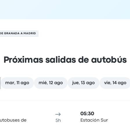
DE GRANADA A MADRID
Próximas salidas de autobús
mar, 11 ago
mié, 12 ago
jue, 13 ago
vie, 14 ago
l 10 de agosto
cación de salida
Duración del viaje
Hora de llegada
Ubicaci
05:30
Autobuses de
Estación Sur
5h