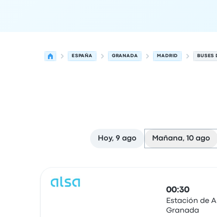
ESPAÑA
GRANADA
MADRID
BUSES 
Hoy, 9 ago
Mañana, 10 ago
Próximas salidas desde Granada hacia Madrid e
Operado por
Tipo de vehículo
Hora de salida
Ubi
00:30
Estación de 
Granada
Autobús