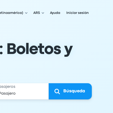
atinoamérica)
ARS
Ayuda
Iniciar sesión
 Boletos y
asajeros
Búsqueda