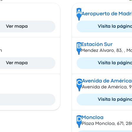
A
Aeropuerto de Madr
Ver mapa
Visita la págin
Estación Sur
B
n
Mendez Alvaro, 83, , M
Ver mapa
Visita la págin
Avenida de América
C
Avenida de América, 9
Visita la págin
Moncloa
D
Plaza Moncloa, 671, 2