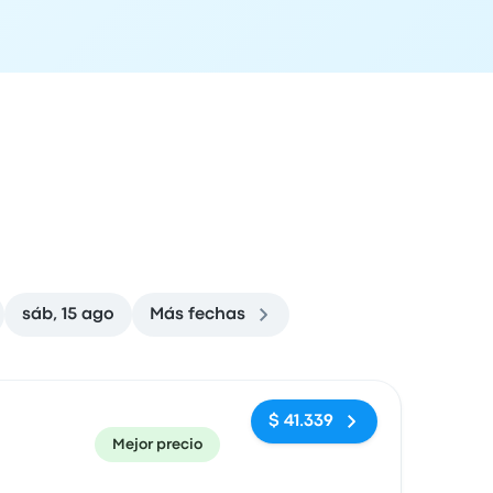
sáb, 15 ago
Más fechas
ón de llegada
Recomendado
Precio y enlace de compra
$ 41.339
Mejor precio