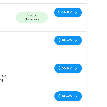
$ 64.103
Menor
duración
Sin etiquetas
$ 41.339
Sin etiquetas
$ 66.163
árez
T4
Sin etiquetas
$ 41.339