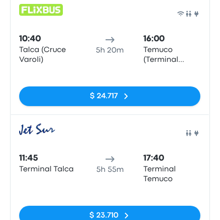
Auto
10:40
16:00
Talca (Cruce
Temuco
5h 20m
Varoli)
(Terminal
Rodoviario)
Sin etiquetas
$ 24.717
Auto
11:45
17:40
Terminal Talca
Terminal
5h 55m
Temuco
Sin etiquetas
$ 23.710