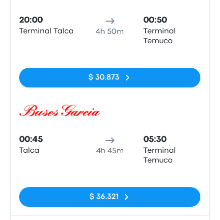
Auto
20:00
00:50
Terminal Talca
Terminal
4h 50m
Temuco
Sin etiquetas
$ 30.873
Auto
00:45
05:30
Talca
Terminal
4h 45m
Temuco
Sin etiquetas
$ 36.321