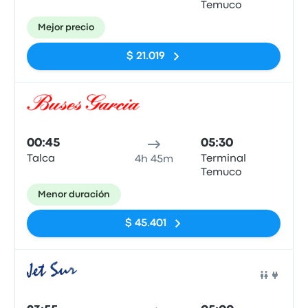
Temuco
Mejor precio
$ 21.019
Auto
00:45
05:30
Talca
Terminal
4h 45m
Temuco
Menor duración
$ 45.401
Auto