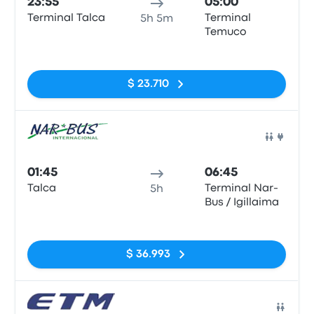
23:55
05:00
Terminal Talca
Terminal
5h 5m
Temuco
Sin etiquetas
$ 23.710
Auto
01:45
06:45
Talca
Terminal Nar-
5h
Bus / Igillaima
Sin etiquetas
$ 36.993