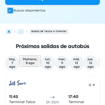
Buscar alojamientos
...
BUSES DE TALCA A TEMUCO
Próximas salidas de autobús
Hoy,
Mañana,
lun,
mar,
mié,
jue,
7
8 ago
10
11
12
13
f
ago
ago
ago
ago
ago
Próximas salidas desde Talca hacia Temuco el 8 de ago
Operado por
Tipo de vehículo
Hora de salida
Ubicación d
Auto
11:45
17:40
Terminal Talca
Terminal
5h 55m