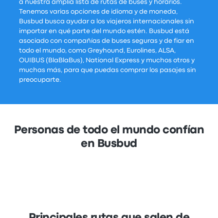
a nuestra amplia lista de rutas de buses y horarios.
Tenemos varias opciones de idioma y de moneda,
Busbud busca ayudar a los viajeros internacionales sin
importar en qué parte del mundo estén. Busbud está
asociado con compañías de buses seguras y de fiar en
todo el mundo, como Greyhound, Eurolines, ALSA,
OUIBUS (BlaBlaBus), National Express y muchos otros y
muchas más, para que puedas comprar los pasajes sin
preocuparte.
Personas de todo el mundo confían
en Busbud