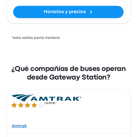
Horarios y precios
*esta salida parte mañana
¿Qué compañías de buses operan
desde Gateway Station?
(
6394
)
4.1 de 5 estrellas
Amtrak