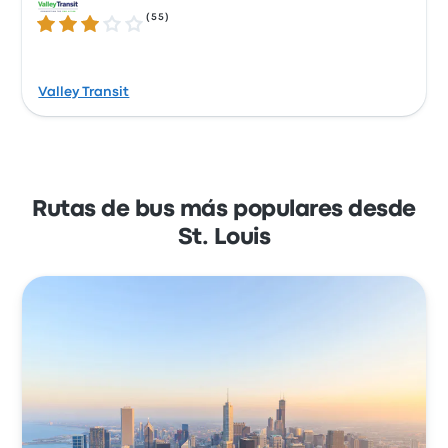
(
55
)
3.2 de 5 estrellas
Valley Transit
Rutas de bus más populares desde
St. Louis