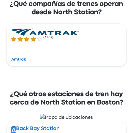
¿Qué compañías de trenes operan
desde North Station?
(
6387
)
4.1 de 5 estrellas
Amtrak
¿Qué otras estaciones de tren hay
cerca de North Station en Boston?
Back Bay Station
A