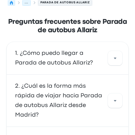
...
PARADA DE AUTOBUS ALLARIZ
Preguntas frecuentes sobre Parada
de autobus Allariz
¿Cómo puedo llegar a
Parada de autobus Allariz?
Puedes tomar el autobús, que proporciona
¿Cuál es la forma más
acceso directo a tu destino. También puedes
rápida de viajar hacia Parada
tomar un taxi o usar un servicio de coche
de autobus Allariz desde
compartido.
Madrid?