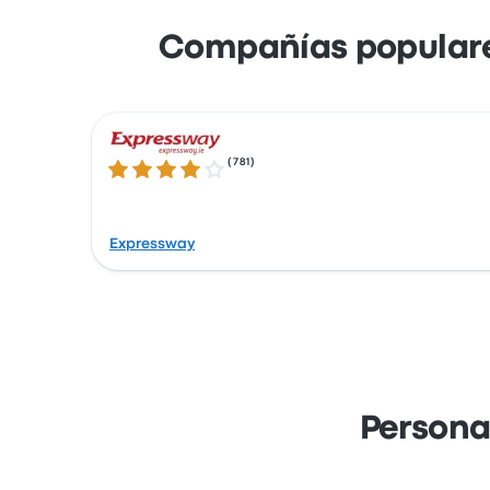
Compañías populare
(
781
)
3.8 de 5 estrellas
Expressway
Persona