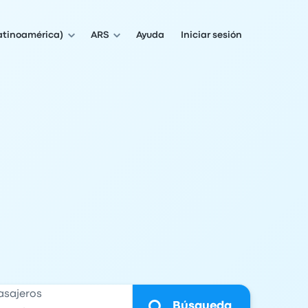
atinoamérica)
ARS
Ayuda
Iniciar sesión
asajeros
Búsqueda