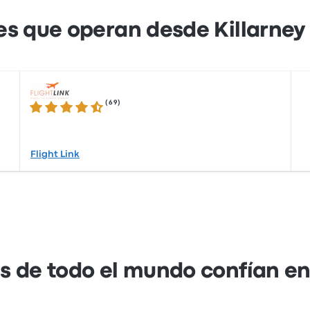
s que operan desde Killarney 
(
69
)
4.4 de 5 estrellas
Flight Link
s de todo el mundo confían e