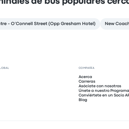
minales de bus populares cerc
tre - O’Connell Street (Opp Gresham Hotel)
New Coach
LOBAL
COMPAÑÍA
Acerca
Carreras
Asóciate con nosotros
Únete a nuestro Programa 
Conviértete en un Socio A
Blog