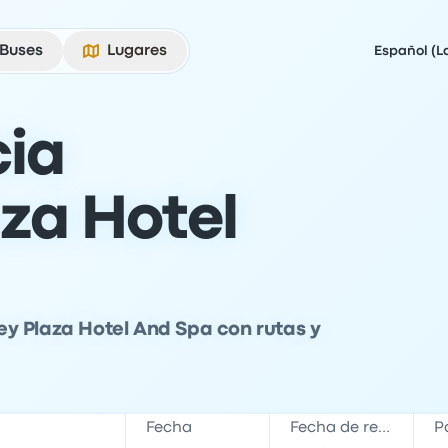
Buses
Lugares
Español (L
ia
aza Hotel
rney Plaza Hotel And Spa con rutas y
Fecha
Fecha de regreso
P