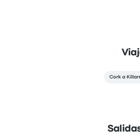
Via
Cork a Killa
Salida