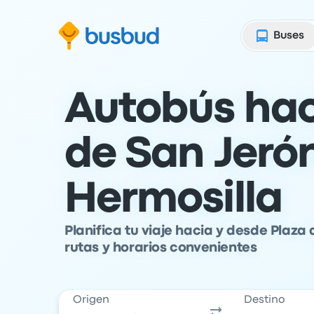
al formulario de búsqueda
Saltar al contenido
Ir al pie de página
Buses
Autobús hac
de San Jeró
Hermosilla
Planifica tu viaje hacia y desde Plaz
rutas y horarios convenientes
Origen
Destino