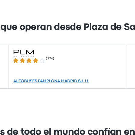
cios como Apple Pay y Google Pay.
que operan desde Plaza de Sa
(
274
)
4.2 de 5 estrellas
AUTOBUSES PAMPLONA MADRID S.L.U.
s de todo el mundo confían e