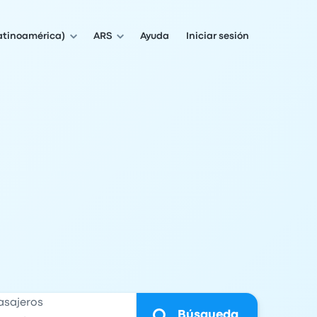
atinoamérica)
ARS
Ayuda
Iniciar sesión
asajeros
Búsqueda