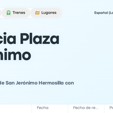
Trenes
Lugares
Español (L
ia Plaza
nimo
a de San Jerónimo Hermosilla con
Fecha
Fecha de regreso
P