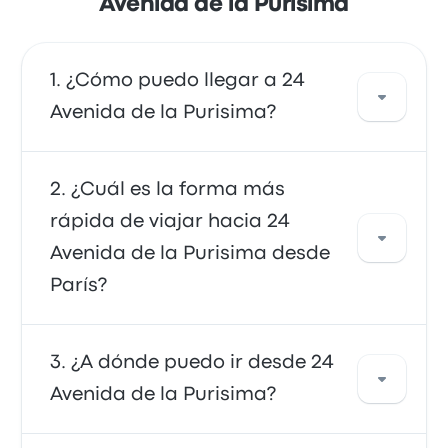
Avenida de la Purisima
¿Cómo puedo llegar a 24
Avenida de la Purisima?
Puedes tomar el autobús, que proporciona
¿Cuál es la forma más
acceso directo a tu destino. También puedes
rápida de viajar hacia 24
tomar un taxi o usar un servicio de coche
Avenida de la Purisima desde
compartido.
París?
La forma más rápida de viajar hacia y desde
¿A dónde puedo ir desde 24
24 Avenida de la Purisima es en autobús, que
Avenida de la Purisima?
ofrece un transporte conveniente a tu
destino. Los buses suelen ser económicos,