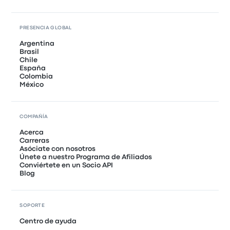
PRESENCIA GLOBAL
Argentina
Brasil
Chile
España
Colombia
México
COMPAÑÍA
Acerca
Carreras
Asóciate con nosotros
Únete a nuestro Programa de Afiliados
Conviértete en un Socio API
Blog
SOPORTE
Centro de ayuda