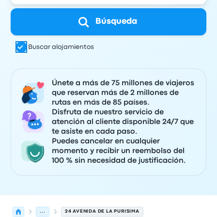
Búsqueda
Buscar alojamientos
Únete a más de 75 millones de viajeros
que reservan más de 2 millones de
rutas en más de 85 países.
Disfruta de nuestro servicio de
atención al cliente disponible 24/7 que
te asiste en cada paso.
Puedes cancelar en cualquier
momento y recibir un reembolso del
100 % sin necesidad de justificación.
...
24 AVENIDA DE LA PURISIMA