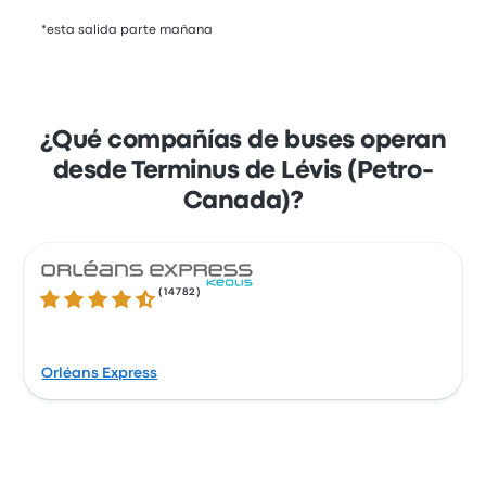
*esta salida parte mañana
¿Qué compañías de buses operan
desde Terminus de Lévis (Petro-
Canada)?
(
14782
)
4.5 de 5 estrellas
Orléans Express