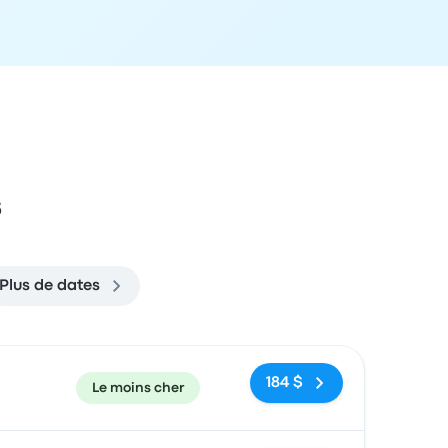
s
Plus de dates
ecommandé
Prix et lien de réservation
184 $
Le moins cher