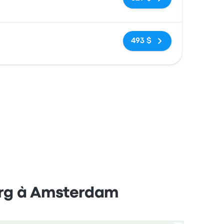
Pas de balises
493 $
org à Amsterdam