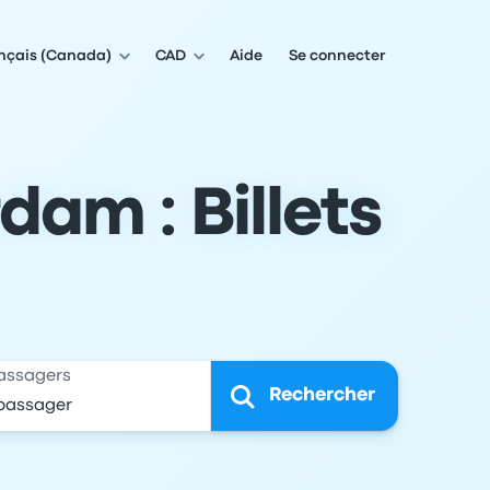
nçais (Canada)
CAD
Aide
Se connecter
am : Billets
assagers
Rechercher