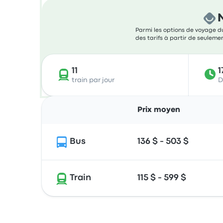
Parmi les options de voyage du
des tarifs à partir de seulement
11
1
train par jour
D
Prix moyen
Bus
136 $ - 503 $
Train
115 $ - 599 $