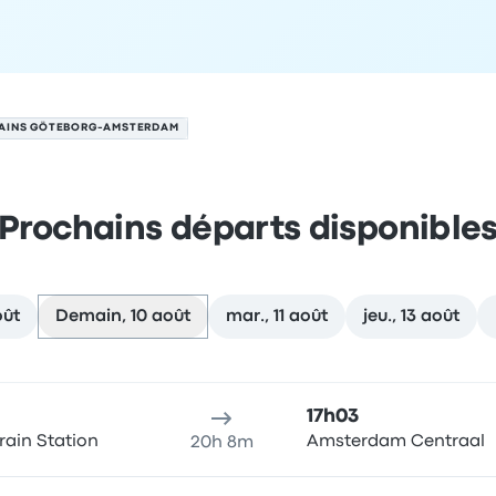
AINS GÖTEBORG-AMSTERDAM
Prochains départs disponible
oût
Demain, 10 août
mar., 11 août
jeu., 13 août
le 10 août
u de départ
Durée du voyage
Heure d'arrivée
Lieu d'arrivée
R
17h03
rain Station
Amsterdam Centraal
20h 8m