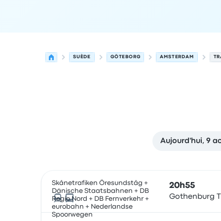
SUÈDE
GÖTEBORG
AMSTERDAM
TR
Aujourd'hui, 9 a
Prochains départs de Göteborg vers Amsterdam 
Opéré par
Type de véhicule
Heure de départ
Lie
Skånetrafiken Öresundståg +
20h55
Dänische Staatsbahnen + DB
Gothenburg T
Regio Nord + DB Fernverkehr +
eurobahn + Nederlandse
Spoorwegen