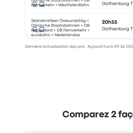
Dänische Staatsbahnen + DB
Gothenburg T
Fernverkehr + WestfalenBahn
Skånetrafiken Öresundståg +
20h55
Dänische Staatsbahnen + DB
Gothenburg T
Regio Nord + DB Fernverkehr +
eurobahn + Nederlandse
Spoorwegen
Dernière actualisation des prix : Aujourd’hui à 09:56 CE
Comparez 2 faç