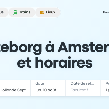
us
Trains
Lieux
Fra
teborg à Amsterd
et horaires
date
Date de retour
P