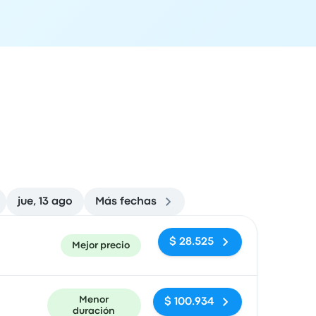
jue, 13 ago
Más fechas
ón de llegada
Recomendado
Precio y enlace de compra
$ 28.525
Mejor precio
Menor
$ 100.934
duración