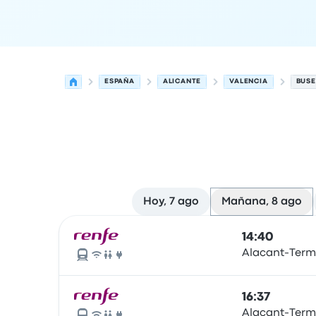
ESPAÑA
ALICANTE
VALENCIA
BUSE
Hoy, 7 ago
Mañana, 8 ago
Próximas salidas desde Alicante hacia Valencia 
Operado por
Tipo de vehículo
Hora de salida
Ubi
14:40
Alacant-Term
16:37
Alacant-Term