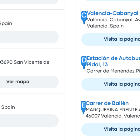
Valencia-Cabanyal
C
València-Cabanyal, Av.
Spain
Valencia, Spain
Visita la págin
Estación de Autobus
D
03690 San Vicente del
Pidal, 13
Carrer de Menéndez Pid
Ver mapa
Visita la págin
Carrer de Bailèn
E
, Spain
MARQUESINA FRENTE A P
46007 València, Valenc
Visita la págin