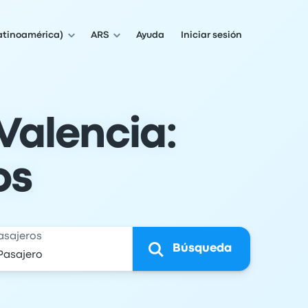
atinoamérica)
ARS
Ayuda
Iniciar sesión
 Valencia:
os
asajeros
Búsqueda