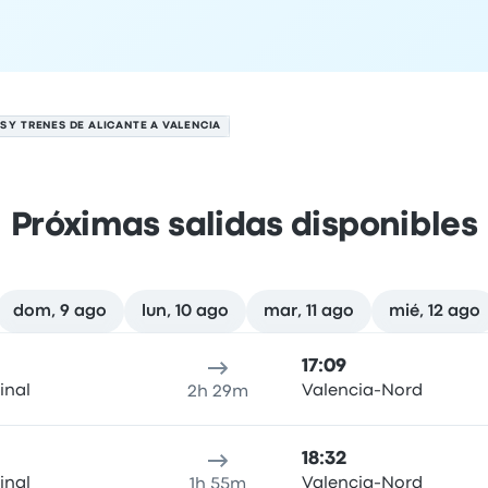
S Y TRENES DE ALICANTE A VALENCIA
Próximas salidas disponibles
dom, 9 ago
lun, 10 ago
mar, 11 ago
mié, 12 ago
el 8 de agosto
cación de salida
Duración del viaje
Hora de llegada
Ubicaci
17:09
inal
Valencia-Nord
2h 29m
18:32
inal
Valencia-Nord
1h 55m