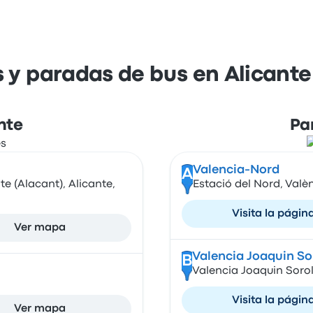
 y paradas de bus en Alicante
nte
Pa
Valencia-Nord
A
e (Alacant), Alicante,
Estació del Nord, Valè
Visita la págin
Ver mapa
Valencia Joaquin So
B
Valencia Joaquin Sorol
Visita la págin
Ver mapa