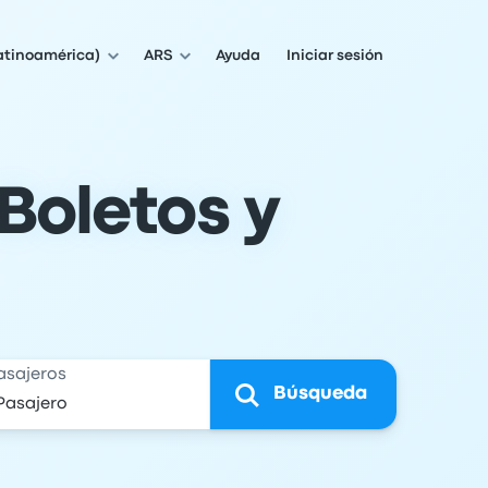
atinoamérica)
ARS
Ayuda
Iniciar sesión
Boletos y
asajeros
Búsqueda