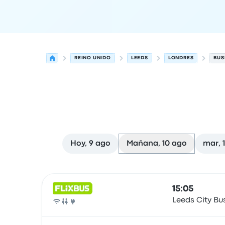
REINO UNIDO
LEEDS
LONDRES
BUS
Hoy, 9 ago
Mañana, 10 ago
mar, 
Próximas salidas desde Leeds hacia Londres el 
Operado por
Tipo de vehículo
Hora de salida
Ubi
15:05
Leeds City Bu
Autobús