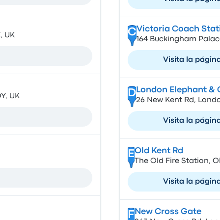
Victoria Coach Stat
C
, UK
164 Buckingham Palac
Visita la págin
London Elephant & 
D
DY, UK
26 New Kent Rd, Londo
Visita la págin
Old Kent Rd
E
The Old Fire Station, 
Visita la págin
New Cross Gate
F