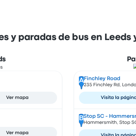
es y paradas de bus en Leeds 
ds
Pa
Finchley Road
A
235 Finchley Rd, Lond
Ver mapa
Visita la págin
Stop SC - Hammersm
B
Hammersmith, Stop SC
Ver mapa
Visita la págin