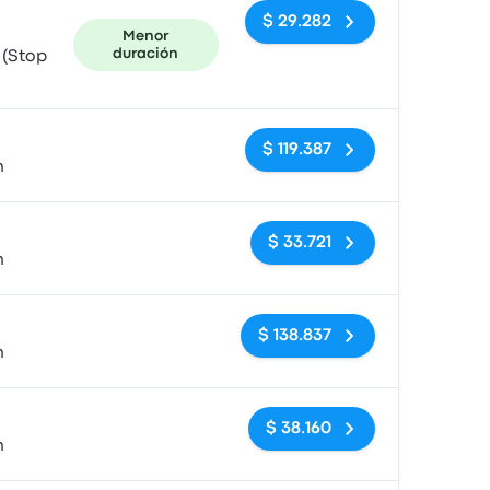
$ 29.282
Menor
duración
 (Stop
Sin etiquetas
$ 119.387
n
Sin etiquetas
$ 33.721
n
Sin etiquetas
$ 138.837
n
Sin etiquetas
$ 38.160
n