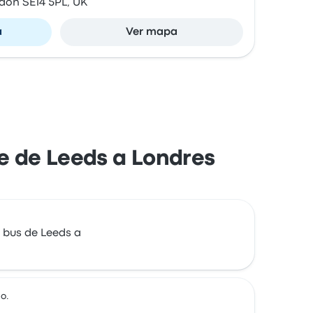
don SE14 5PL, UK
a
Ver mapa
je de Leeds a Londres
 bus de Leeds a
o.