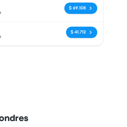
Sin etiquetas
$ 69.108
n
Sin etiquetas
$ 41.712
n
Londres