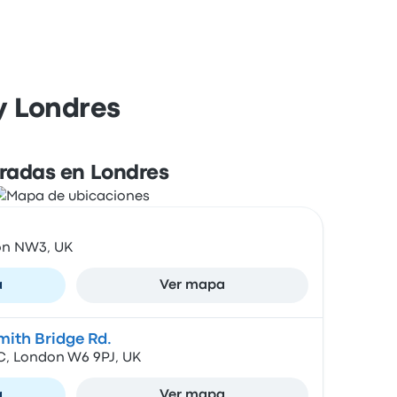
y Londres
radas en Londres
on NW3, UK
a
Ver mapa
ith Bridge Rd.
, London W6 9PJ, UK
a
Ver mapa