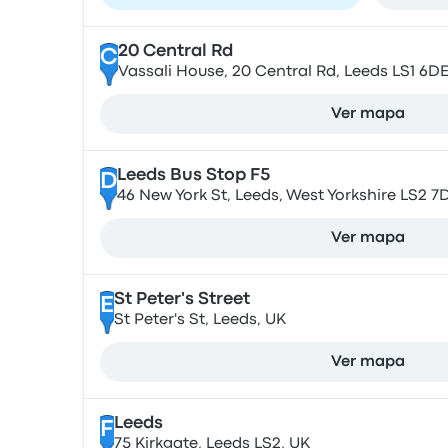
20 Central Rd
C
Vassali House, 20 Central Rd, Leeds LS1 6DE
Ver mapa
Leeds Bus Stop F5
D
46 New York St, Leeds, West Yorkshire LS2 7
Ver mapa
St Peter's Street
E
St Peter's St, Leeds, UK
Ver mapa
Leeds
F
75 Kirkgate, Leeds LS2, UK