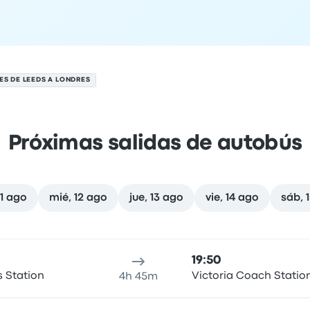
ES DE LEEDS A LONDRES
Próximas salidas de autobús
11 ago
mié, 12 ago
jue, 13 ago
vie, 14 ago
sáb, 
10 de agosto
cación de salida
Duración del viaje
Hora de llegada
Ubicaci
19:50
s Station
Victoria Coach Statio
4h 45m