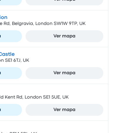
ion
e Rd, Belgravia, London SW1W 9TP, UK
a
Ver mapa
Castle
n SE1 6TJ, UK
a
Ver mapa
Old Kent Rd, London SE1 5UE, UK
a
Ver mapa