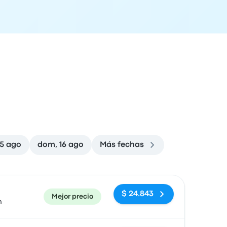
15 ago
dom, 16 ago
Más fechas
ón de llegada
Recomendado
Precio y enlace de compra
$ 24.843
Mejor precio
n