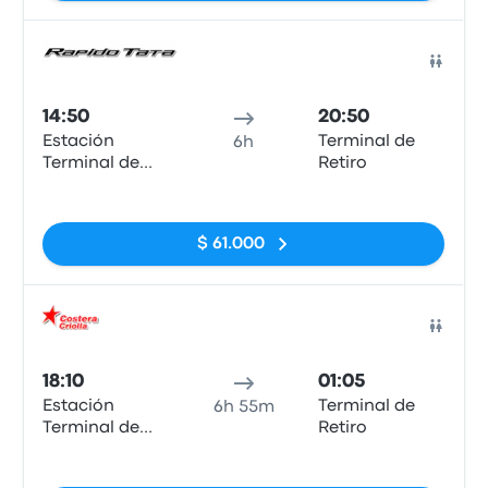
Auto
14:50
20:50
Estación
Terminal de
6h
Terminal de
Retiro
Ómnibius,
Sin etiquetas
Santa Fe
$ 61.000
Auto
18:10
01:05
Estación
Terminal de
6h 55m
Terminal de
Retiro
Ómnibius,
Sin etiquetas
Santa Fe