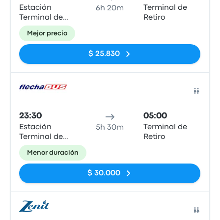
Estación
Terminal de
6h 20m
Terminal de
Retiro
Ómnibius,
Mejor precio
Santa Fe
$ 25.830
Auto
23:30
05:00
Estación
Terminal de
5h 30m
Terminal de
Retiro
Ómnibius,
Menor duración
Santa Fe
$ 30.000
Auto