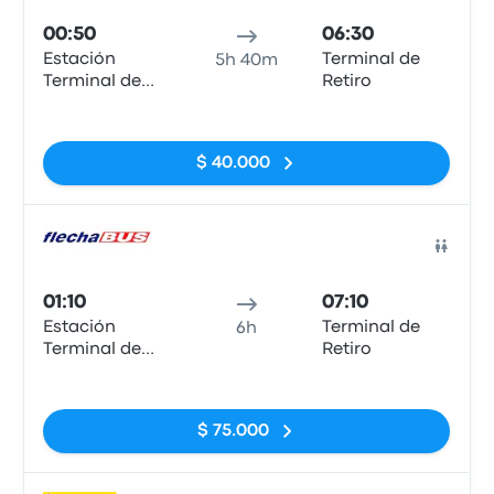
00:50
06:30
Estación
Terminal de
5h 40m
Terminal de
Retiro
Ómnibius,
Sin etiquetas
Santa Fe
$ 40.000
Auto
01:10
07:10
Estación
Terminal de
6h
Terminal de
Retiro
Ómnibius,
Sin etiquetas
Santa Fe
$ 75.000