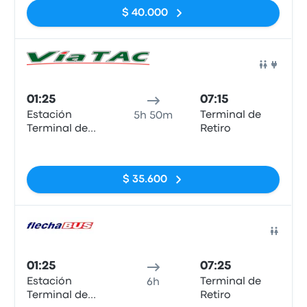
$ 40.000
Auto
01:25
07:15
Estación
Terminal de
5h 50m
Terminal de
Retiro
Ómnibius,
Sin etiquetas
Santa Fe
$ 35.600
Auto
01:25
07:25
Estación
Terminal de
6h
Terminal de
Retiro