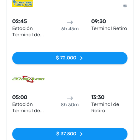
Auto
02:45
09:30
Estación
Terminal Retiro
6h 45m
Terminal de
Ómnibius,
Sin etiquetas
Santa Fe
$ 72.000
Auto
05:00
13:30
Estación
Terminal de
8h 30m
Terminal de
Retiro
Ómnibius,
Sin etiquetas
Santa Fe
$ 37.800