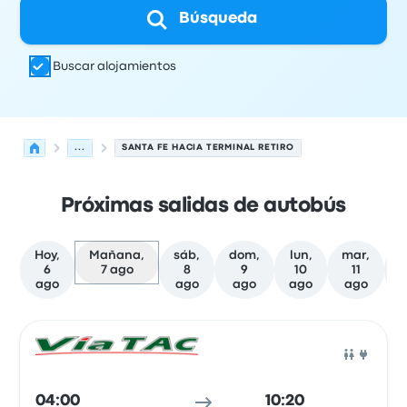
Búsqueda
Buscar alojamientos
...
SANTA FE HACIA TERMINAL RETIRO
Próximas salidas de autobús
Hoy,
Mañana,
sáb,
dom,
lun,
mar,
m
6
7 ago
8
9
10
11
ago
ago
ago
ago
ago
Próximas salidas de Santa Fe a Buenos Aires el 7 de ago
Operado por
Tipo de vehículo
Hora de salida
Ubicación d
Auto
04:00
10:20