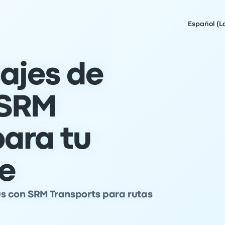
Español (L
ajes de
 SRM
para tu
je
s con SRM Transports para rutas